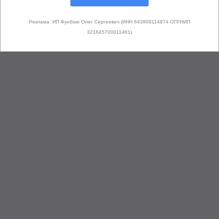
Реклама: ИП Фунбаю Олег Сергеевич (ИНН 643908114874 ОГРНИП
321645700011461)