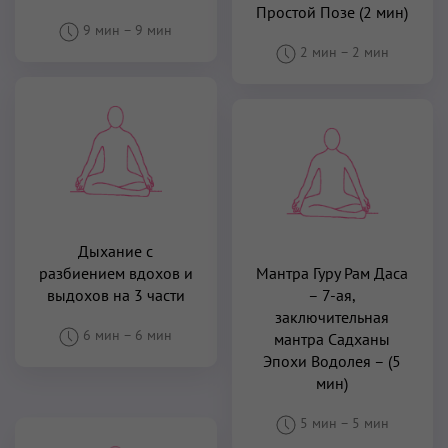
Простой Позе (2 мин)
9 мин
–
9 мин
2 мин
–
2 мин
Дыхание с
разбиением вдохов и
Мантра Гуру Рам Даса
выдохов на 3 части
– 7-ая,
заключительная
6 мин
–
6 мин
мантра Садханы
Эпохи Водолея – (5
мин)
5 мин
–
5 мин