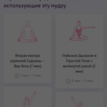
использующие эту мудру
Вторая мантра
Глубокое Дыхание в
утренней Садханы –
Простой Позе с
Ваа Янти (7 мин)
вытянутой рукой (3
мин)
7 мин
–
7 мин
3 мин
–
3 мин