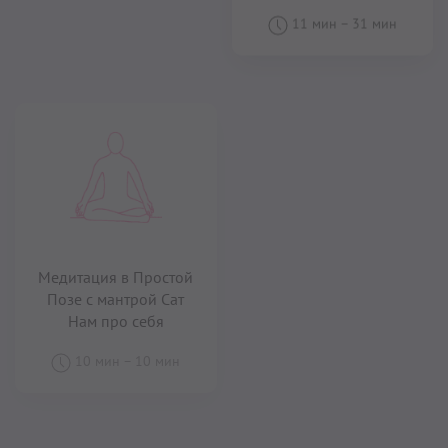
Позе с мантрой Сат
Нам про себя
Медитация на
10 мин
–
10 мин
Десятые врата (3 мин)
3 мин
–
3 мин
Медитация под песню
«Nobility»
(«Благородство») (4
Медитация под трек
мин)
Bahur Na Marna Hoye
(9 мин)
4 мин
–
4 мин
9 мин
–
9 мин