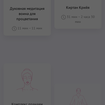
Киртан Крийя
Духовная медитация
воина для
31 мин
–
2 часа 30
процветания
мин
11 мин
–
11 мин
Крийя для сияния и
создания будущего
Комплекс пранаям
для повышения
19 мин
–
41 мин
уровня энергии
20 мин
–
28 мин