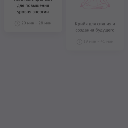
Лайя Йога медитация
11 мин
–
31 мин
Кундалини Мантра
Лайя Йоги
31 мин
–
31 мин