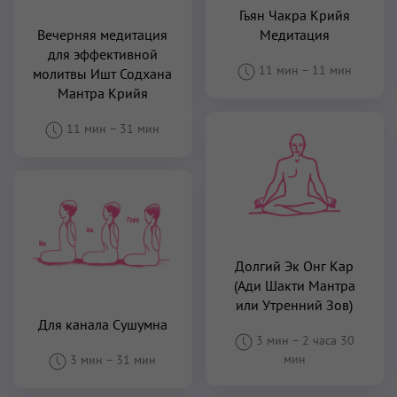
Гьян Чакра Крийя
Вечерняя медитация
Медитация
для эффективной
11 мин
–
11 мин
молитвы Ишт Содхана
Мантра Крийя
11 мин
–
31 мин
Долгий Эк Онг Кар
(Ади Шакти Мантра
или Утренний Зов)
Для канала Сушумна
3 мин
–
2 часа 30
мин
3 мин
–
31 мин