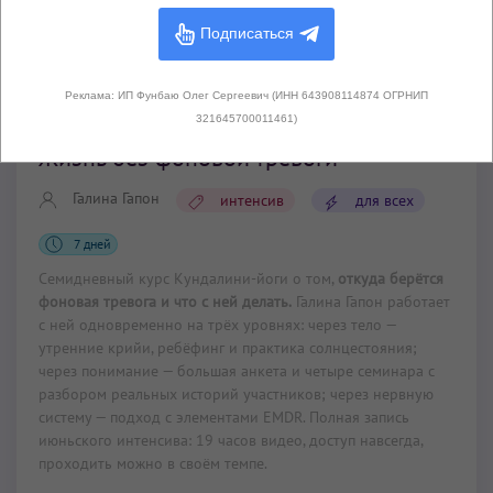
Подписаться
Реклама: ИП Фунбаю Олег Сергеевич (ИНН 643908114874 ОГРНИП
Интенсивы и марафоны
321645700011461)
Жизнь без фоновой тревоги
Галина Гапон
интенсив
для всех
7 дней
Семидневный курс Кундалини-йоги о том,
откуда берётся
фоновая тревога и что с ней делать.
Галина Гапон работает
с ней одновременно на трёх уровнях: через тело —
утренние крийи, ребёфинг и практика солнцестояния;
через понимание — большая анкета и четыре семинара с
разбором реальных историй участников; через нервную
систему — подход с элементами EMDR. Полная запись
июньского интенсива: 19 часов видео, доступ навсегда,
проходить можно в своём темпе.