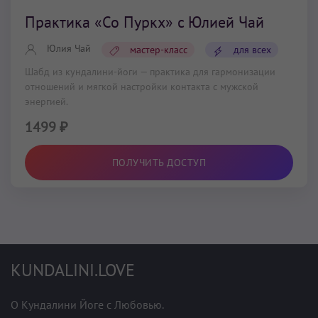
Практика «Со Пуркх» c Юлией Чай
Юлия Чай
мастер-класс
для всех
Шабд из кундалини-йоги — практика для гармонизации
отношений и мягкой настройки контакта с мужской
энергией.
1499 ₽
ПОЛУЧИТЬ ДОСТУП
KUNDALINI.LOVE
О Кундалини Йоге с Любовью.