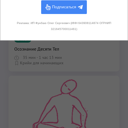
Подписаться
Реклама: ИП Фунбаю Олег Сергеевич (ИНН 643908114874 ОГРНИП
321645700011461)
Комплекс
Осознание Десяти Тел
35 мин
- 1 час 13 мин
Крийи для начинающих