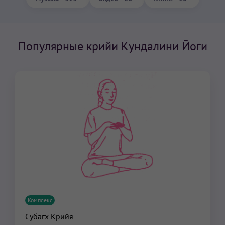
Популярные крийи Кундалини Йоги
Комплекс
Субагх Крийя