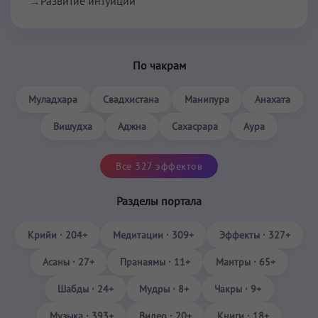
→
Развитие интуиции
По чакрам
Муладхара
Свадхистана
Манипура
Анахата
Вишудха
Аджна
Сахасрара
Аура
Все 327 эффектов
Разделы портала
Крийи · 204+
Медитации · 309+
Эффекты · 327+
Асаны · 27+
Пранаямы · 11+
Мантры · 65+
Шабды · 24+
Мудры · 8+
Чакры · 9+
Музыка · 393+
Видео · 20+
Книги · 18+