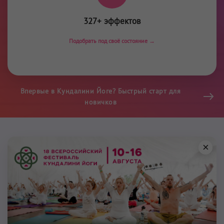
327+ эффектов
Подобрать под своё состояние →
Впервые в Кундалини Йоге? Быстрый старт для
новичков
×