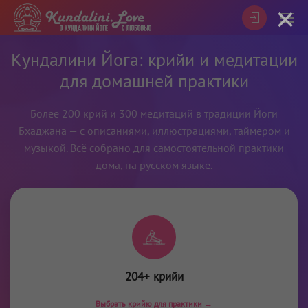
×
Кундалини Йога: крийи и медитации
для домашней практики
Более 200 крий и 300 медитаций в традиции Йоги
Бхаджана — с описаниями, иллюстрациями, таймером и
музыкой. Всё собрано для самостоятельной практики
дома, на русском языке.
204+ крийи
Выбрать крийю для практики →