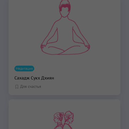
Медитация
Сахадж Сукх Дхиян
Для счастья