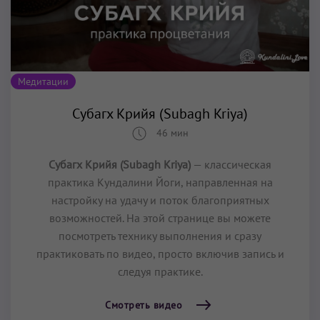
Медитации
Субагх Крийя (Subagh Kriya)
46 мин
Субагх Крийя (Subagh Kriya)
— классическая
практика Кундалини Йоги, направленная на
настройку на удачу и поток благоприятных
возможностей. На этой странице вы можете
посмотреть технику выполнения и сразу
практиковать по видео, просто включив запись и
следуя практике.
Смотреть видео