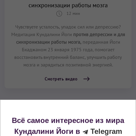
синхронизации работы мозга
12 мин
Чувствуете усталость, упадок сил или депрессию?
Медитация Кундалини Йоги
против депрессии и для
синхронизации работы мозга,
переданная Йоги
Бхаджаном 23 января 1975 года, помогает
восстановить внутренний баланс, улучшить работу
мозга и зарядиться позитивной энергией.
Смотреть видео
Всё самое интересное из мира
Кундалини Йоги в
Telegram