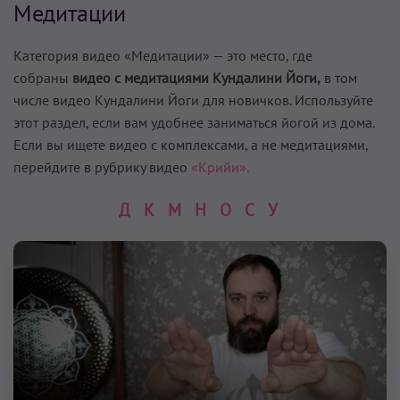
Медитации
Категория видео «Медитации» — это место, где
собраны
видео с медитациями Кундалини Йоги,
в том
числе видео Кундалини Йоги для новичков. Используйте
этот раздел, если вам удобнее заниматься йогой из дома.
Если вы ищете видео с комплексами, а не медитациями,
перейдите в рубрику видео
«Крийи».
Д
К
М
Н
О
С
У