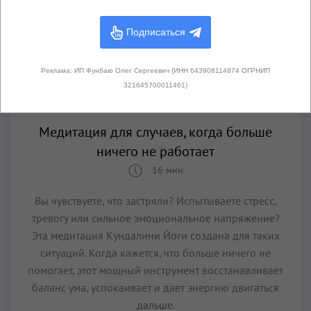
Подписаться
Реклама: ИП Фунбаю Олег Сергеевич (ИНН 643908114874 ОГРНИП
321645700011461)
Медитации
Медитация для случаев, когда больше
ничего не работает
16 мин
Вы чувствуете, что застряли? Испытываете стресс,
тревогу или сильное эмоциональное напряжение?
Эта медитация Кундалини Йоги создана для таких
ситуаций. Когда кажется, что больше ничего не
помогает, этот мощный инструмент восстанавливает
баланс ума, успокаивает и дает энергию двигаться
дальше.