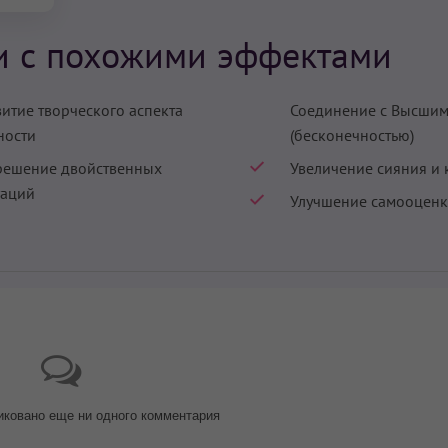
и с похожими эффектами
витие творческого аспекта
Соединение с Высшим
ности
(бесконечностью)
решение двойственных
Увеличение сияния и 
уаций
Улучшение самооцен
иковано еще ни одного комментария