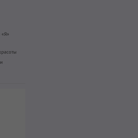
 «Я»
красоты
ки