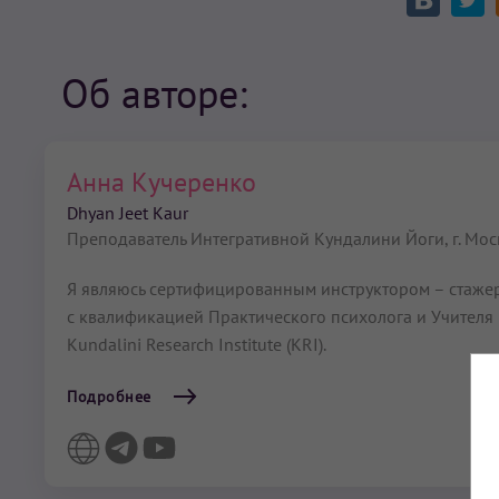
Об авторе:
Анна Кучеренко
Dhyan Jeet Kaur
Преподаватель Интегративной Кундалини Йоги,
г. Мо
Я являюсь сертифицированным инструктором – стажер
с квалификацией Практического психолога и Учителя 
Kundalini Research Institute (KRI).
Подробнее