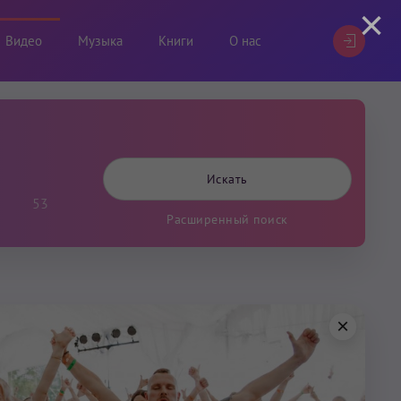
×
Видео
Музыка
Книги
О нас
53
Расширенный поиск
×