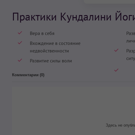
Практики Кундалини Йог
Вера в себя
Раз
лич
Вхождение в состояние
недвойственности
Раз
сит
Развитие силы воли
Комментарии (
0
)
Здесь не опубл