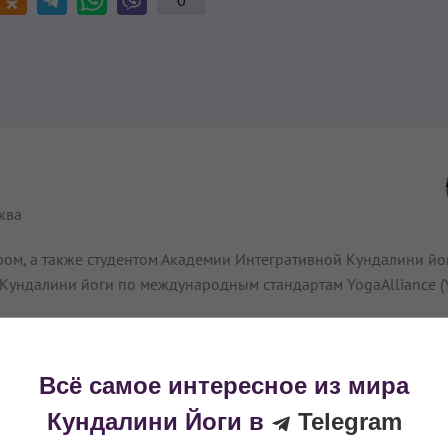
0
сква
ом, а также студентом Академии Интегративной Кундалини йог
Кундалини йоги по международным стандартам YogaAlliance (Y
Всё самое интересное из мира
Кундалини Йоги в
Telegram