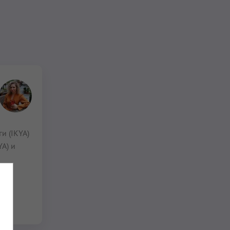
и (IKYA)
A) и