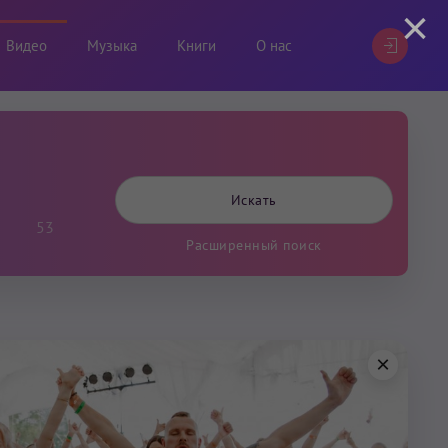
×
Видео
Музыка
Книги
О нас
53
Расширенный поиск
×