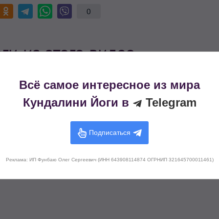
0
и из этого видео
Всё самое интересное из мира
Кундалини Йоги в
Telegram
Подписаться
Реклама: ИП Фунбаю Олег Сергеевич (ИНН 643908114874 ОГРНИП 321645700011461)