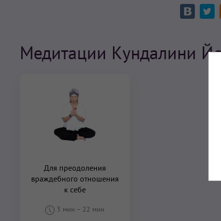
Медитации Кундалини Йог
Для преодоления
враждебного отношения
к себе
3 мин
–
22 мин