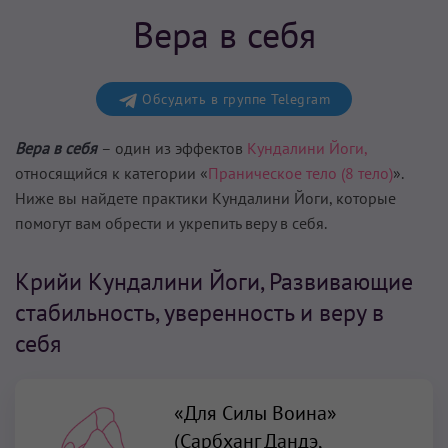
Вера в себя
Обсудить в группе Telegram
Вера в себя
– один из эффектов
Кундалини Йоги,
относящийся к категории «
Праническое тело (8 тело)
».
Ниже вы найдете практики Кундалини Йоги, которые
помогут вам
обрести и укрепить веру в себя
.
Крийи Кундалини Йоги, Развивающие
стабильность, уверенность и веру в
себя
«Для Силы Воина»
(Сарбханг Дандэ,