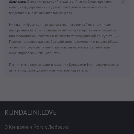
Внимание!
Описания всех крий, медитаций, асан, бандх, пранаям,
мантр, чакр, упражнений и других материалов на нашем сайте
представлены в ознакомительных целях.
Никакая информация, расположенная на этом сайте, в том числе
информация на этой странице не является лекарственным рецептом
или медицинским советом и не заменяет медицинской консультации.
Прежде чем совершать любые действия по изменению вашего образа
жизни или рациона питания, проконсультируйтесь с врачом или
лицензированным специалистом.
Помните, что первые шаги в практике Кундалини Йоги рекомендуется
делать под руководством опытного преподавателя.
KUNDALINI.LOVE
О Кундалини Йоге с Любовью.