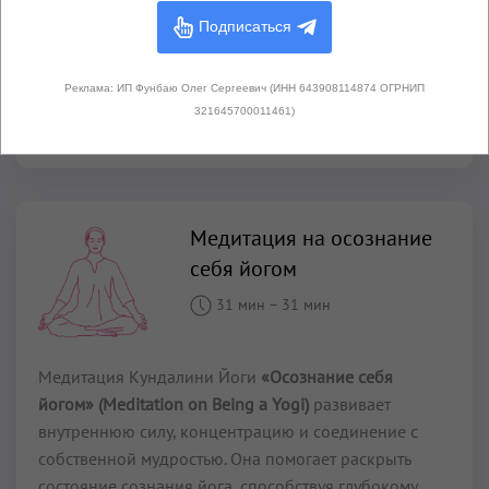
медитация увеличивает вашу способность достигать
Подписаться
совершенства в жизни. Она может справиться с
депрессией, упадком духа, укрепляет нервную
систему.
Реклама: ИП Фунбаю Олег Сергеевич (ИНН 643908114874 ОГРНИП
321645700011461)
Читать далее...
Медитация на осознание
себя йогом
31 мин
–
31 мин
Медитация Кундалини Йоги
«Осознание себя
йогом» (Meditation on Being a Yogi)
развивает
внутреннюю силу, концентрацию и соединение с
собственной мудростью. Она помогает раскрыть
состояние сознания йога, способствуя глубокому