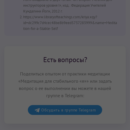
инструкторов уровня I», изд.: Федерация Учителей
Кундалини Йоги, 2012 г.
https://www.libraryofteachings.com/kriya.xqy?
id=dc299c7d4cec48be8b9eed5737283999&name=Medita
tion-for-a-Stable-Self
Есть вопросы?
Поделиться опытом от практики медитации
«Медитация для стабильного «я»» или задать
вопрос о ее выполнении вы можете в нашей
группе в Telegram:
Обсудить в группе Telegram