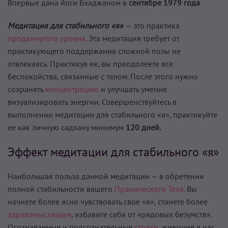
Впервые дана йоги Бхаджаном в
сентябре 1979 года
Медитация для стабильного «я»
— это практика
продвинутого уровня.
Эта медитация требует от
практикующего поддержания сложной позы не
отвлекаясь. Практикуя ее, вы преодолеете все
беспокойства, связанные с телом. После этого нужно
сохранять
концентрацию
и улучшать умение
визуализировать энергии. Совершенствуйтесь в
выполнении медитации для стабильного «я», практикуйте
ее как личную садхану минимум
120 дней.
Эффект медитации для стабильного «я»
Наибольшая польза данной медитации — в обретении
полной стабильности вашего
Пранического Тела.
Вы
начнете более ясно чувствовать свое «я», станете более
здравомыслящим
, избавите себя от «рядовых безумств».
Осознаваемые и подсознательные
страхи,
живущие в нас,