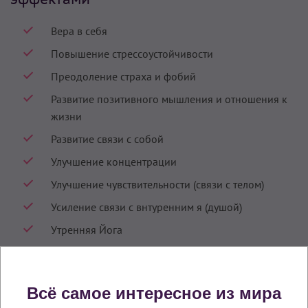
Вера в себя
Повышение стрессоустойчивости
Преодоление страха и фобий
Развитие позитивного мышления и отношения к
жизни
Развитие связи с собой
Улучшение концентрации
Улучшение чувствительности (связи с телом)
Усиление связи с внтуренним я (душой)
Утренняя Йога
Техники Кундалини Йоги из медитации
«Медитация для стабильного «я»»
Всё самое интересное из мира