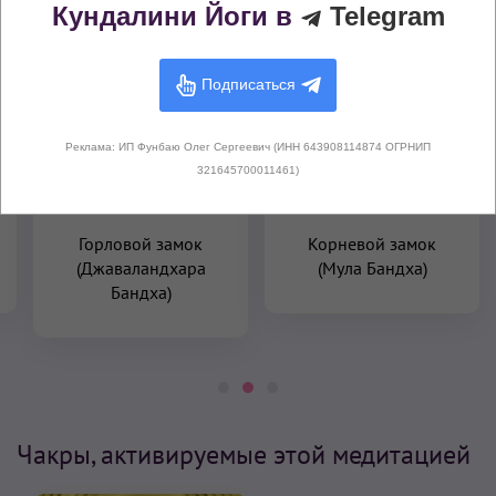
Кундалини Йоги в
Telegram
Замок
Замок
Подписаться
Реклама: ИП Фунбаю Олег Сергеевич (ИНН 643908114874 ОГРНИП
321645700011461)
Горловой замок
Корневой замок
(Джаваландхара
(Мула Бандха)
Бандха)
Чакры, активируемые этой медитацией