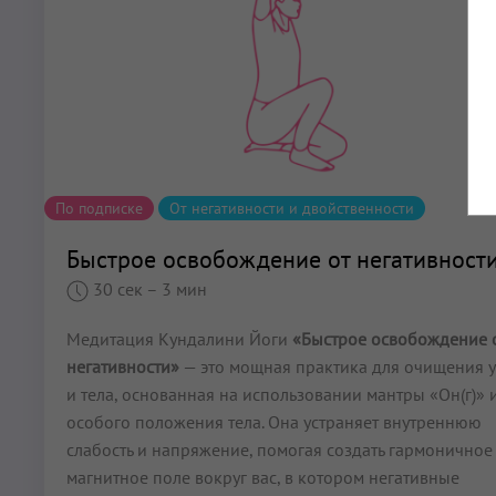
По подписке
От негативности и двойственности
Быстрое освобождение от негативност
30 сек
– 3 мин
Медитация Кундалини Йоги
«Быстрое освобождение 
негативности»
— это мощная практика для очищения 
и тела, основанная на использовании мантры «Он(г)» 
особого положения тела. Она устраняет внутреннюю
слабость и напряжение, помогая создать гармоничное
магнитное поле вокруг вас, в котором негативные