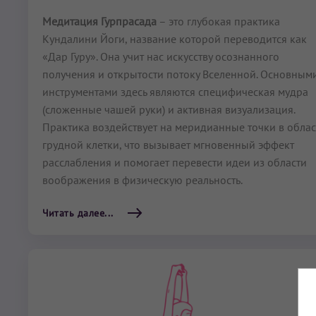
Медитация Гурпрасада
– это глубокая практика
Кундалини Йоги, название которой переводится как
«Дар Гуру». Она учит нас искусству осознанного
получения и открытости потоку Вселенной. Основным
инструментами здесь являются специфическая мудра
(сложенные чашей руки) и активная визуализация.
Практика воздействует на меридианные точки в облас
грудной клетки, что вызывает мгновенный эффект
расслабления и помогает перевести идеи из области
воображения в физическую реальность.
Читать далее...