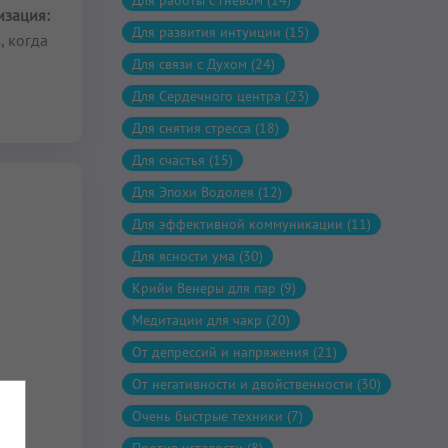
Для работы с гневом (14)
изация:
Для развития интуиции (15)
, когда
Для связи с Духом (24)
Для Сердечного центра (23)
Для снятия стресса (18)
Для счастья (15)
Для Эпохи Водолея (12)
Для эффективной коммуникации (11)
Для ясности ума (30)
Крийи Венеры для пар (9)
Медитации для чакр (20)
От депрессий и напряжения (21)
От негативности и двойственности (30)
Очень быстрые техники (7)