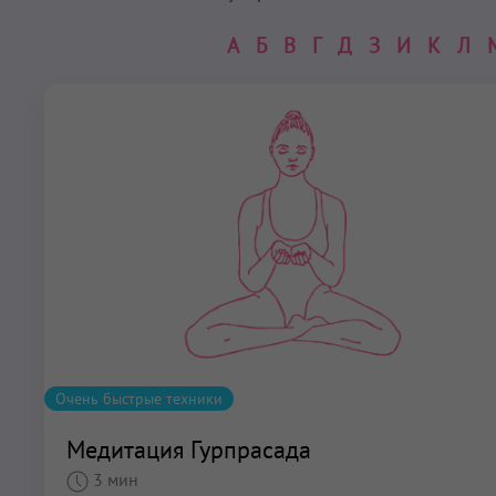
А
Б
В
Г
Д
З
И
К
Л
Очень быстрые техники
Медитация Гурпрасада
3 мин