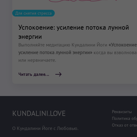
Для снятия стресса
Успокоение: усиление потока лунной
энергии
Выполняйте медитацию Кундалини Йоги
«Успокоение
усиление потока лунной энергии»
когда вы взволнов
или нервничаете.
Читать далее...
KUNDALINI.LOVE
Реквизиты
Политика об
Отказ от отв
О Кундалини Йоге с Любовью.