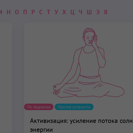
М
Н
О
П
Р
С
Т
У
Х
Ц
Ч
Ш
Э
Я
По подписке
Против усталости
Активизация: усиление потока сол
энергии