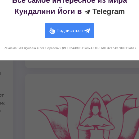
Всё самое интересное из мира
Кундалини Йоги в
Telegram
Медитация для заземления
3 мин
– 11 мин
Подписаться
Выполняйте эту короткую медитацию всякий раз,
вам необходимо заземлиться.
Реклама: ИП Фунбаю Олег Сергеевич (ИНН 643908114874 ОГРНИП 321645700011461)
Читать далее...
и
от
ума
и