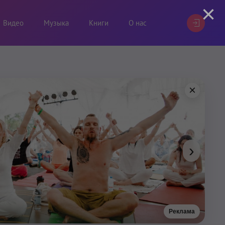
×
Видео
Музыка
Книги
О нас
×
›
Реклама