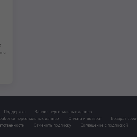
:
аны
Поддержка
Запрос персональных данных
работки персональных данных
Оплата и возврат
Возврат сред
етственности
Отменить подписку
Соглашение с подпиской