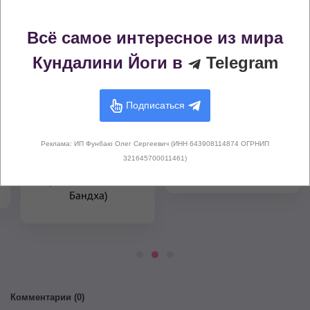
Всё самое интересное из мира
Замок
Пранаяма
Кундалини Йоги в
Telegram
Подписаться
Реклама: ИП Фунбаю Олег Сергеевич (ИНН 643908114874 ОГРНИП
321645700011461)
Горловой замок
Задержка Дыхания
(Джаваландхара
Бандха)
Комментарии (
0
)