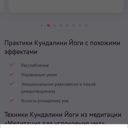
Практики Кундалини Йоги с похожими
эффектами
Расслабление
Управление умом
Эмоциональное равновесие и покой
(умиротворение)
Ясность (очищение) ума
Техники Кундалини Йоги из медитации
«Медитация для успокоения ума»