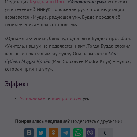
Медитация
Кундалини Йоги
«Успокоение ума»
успокоит
ум в течение
3 ми­нут.
Положение рук в этой медитации
называется «Мудра, ра­дующая ум». Будда передал её
своим учени­кам для контроля ума.
«Однажды ученики, бхикшу, подошли к Будде с просьбой:
«Учитель, наш ум не подвластен нам». Тогда Будда сложил
пальцы и показал им эту мудру. Она называется
Ман
Субави Мудра Крийя
(Man Subaavee Mudга Kriya) – мудра,
которая приятна уму».
Эффект
Успокаивает
и
контролирует
ум.
Понравилась медитация?
Поделитесь с друзьями!
0