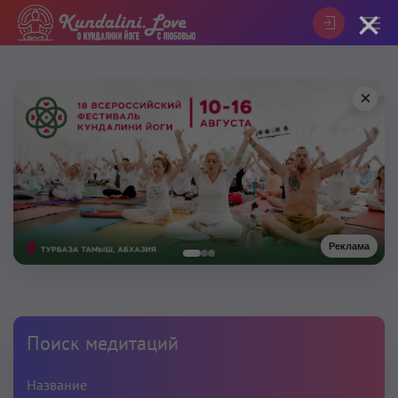
×
×
Реклама
Поиск медитаций
Название