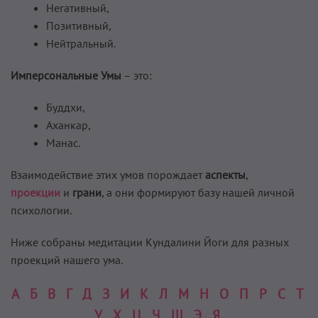
Негативный,
Позитивный,
Нейтральный.
Имперсональные Умы
– это:
Буддхи,
Аханкар,
Манас.
Взаимодействие этих умов порождает
аспекты
,
проекции
и
грани
, а они формируют базу нашей личной
психологии.
Ниже собраны медитации Кундалини Йоги для разных
проекций нашего ума.
А
Б
В
Г
Д
З
И
К
Л
М
Н
О
П
Р
С
Т
У
Х
Ц
Ч
Ш
Э
Я