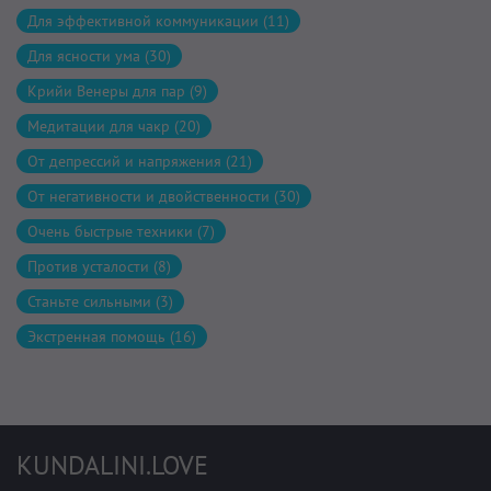
Для эффективной коммуникации (11)
Для ясности ума (30)
Крийи Венеры для пар (9)
Медитации для чакр (20)
От депрессий и напряжения (21)
От негативности и двойственности (30)
Очень быстрые техники (7)
Против усталости (8)
Станьте сильными (3)
Экстренная помощь (16)
KUNDALINI.LOVE