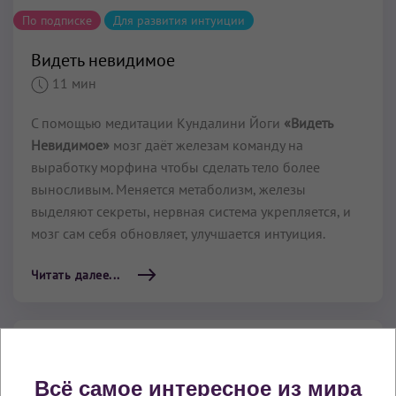
По подписке
Для развития интуиции
Видеть невидимое
11 мин
С помощью медитации Кундалини Йоги
«Видеть
Невидимое»
мозг даёт железам команду на
выработку морфина чтобы сделать тело более
выносливым. Меняется метаболизм, железы
выделяют секреты, нервная система укрепляется, и
мозг сам себя обновляет, улучшается интуиция.
Читать далее...
Всё самое интересное из мира