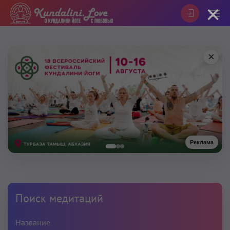
×
×
Реклама
Поиск медитаций
Название