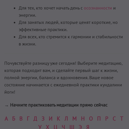
Для тех, кто хочет начать день с
осознанности
и
энергии.
Для занятых людей, которые ценят короткие, но
эффективные практики.
Для всех, кто стремится к гармонии и стабильности
в жизни.
Почувствуйте разницу уже сегодня! Выберите медитацию,
которая подходит вам, и сделайте первый шаг к жизни,
полной энергии, баланса и вдохновения. Ваше новое
состояние начинается с ежедневной практики кундалини
йоги!
→ Начните практиковать медитации прямо сейчас
А
Б
В
Г
Д
З
И
К
Л
М
Н
О
П
Р
С
Т
У
Х
Ц
Ч
Ш
Э
Я