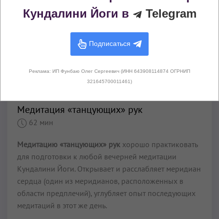
Кундалини Йоги в
Telegram
Подписаться
Реклама: ИП Фунбаю Олег Сергеевич (ИНН 643908114874 ОГРНИП
321645700011461)
По подписке
Для ежедневной практики
Медитация «танцующих» рук
62 мин
Медитацию «танцующих» рук
хорошо практиковать
для подготовки к любой вечерней медитации
Кундалини Йоги. Открывает и расслабляет меридиан
сердца (один из меридианов, расположенных в
области предплечий), углубляет опыт последующих
медитаций в этот же день.