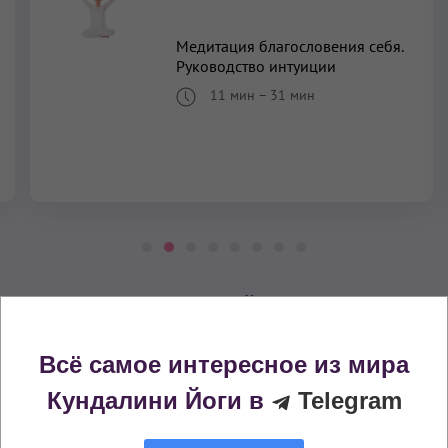
Медитация благословения себя.
Руководство интуиции
11 мин
–
31 мин
Практики Кундалини Йоги с похожими
эффектами
Всё самое интересное из мира
Избавление от депрессий и тревожности
Кундалини Йоги в
Telegram
Избавление от усталости