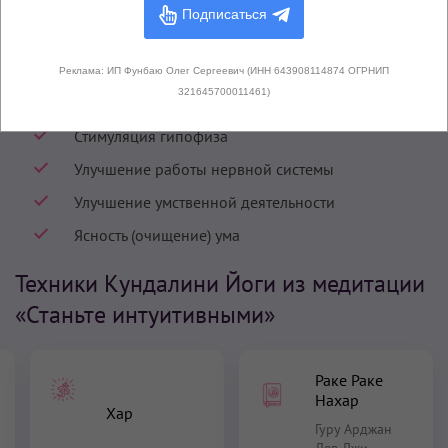
Исцеление и избавление от болезней
Подписаться
Привлечение процветания через Кундалини Йогу
Развитие интуиции
Реклама: ИП Фунбаю Олег Сергеевич (ИНН 643908114874 ОГРНИП
321645700011461)
Развитие творческого аспекта личности
Стимуляция гипофиза
Улучшение работы нервной системы
Улучшение умственной деятельности
Ясность (очищение) ума
Техники Кундалини Йоги из медитации
«Станьте интуитивными»
Раке Раке
Нахар
Хар
Гуру Арджан
Дев Джи