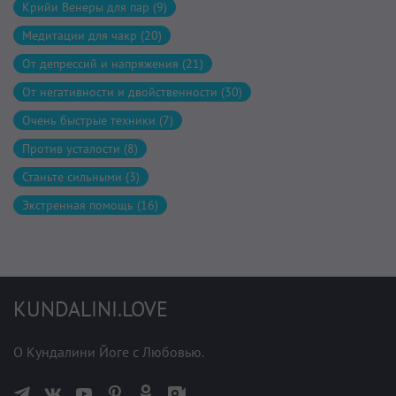
Крийи Венеры для пар (9)
Медитации для чакр (20)
От депрессий и напряжения (21)
От негативности и двойственности (30)
Очень быстрые техники (7)
Против усталости (8)
Станьте сильными (3)
Экстренная помощь (16)
KUNDALINI.LOVE
О Кундалини Йоге с Любовью.