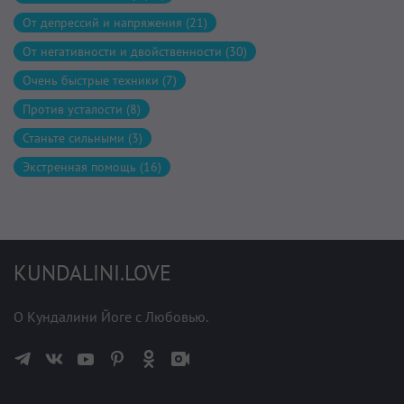
От депрессий и напряжения (21)
От негативности и двойственности (30)
Очень быстрые техники (7)
Против усталости (8)
Станьте сильными (3)
Экстренная помощь (16)
KUNDALINI.LOVE
О Кундалини Йоге с Любовью.