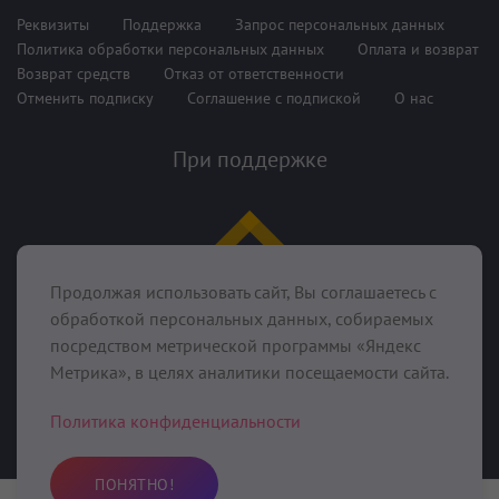
Реквизиты
Поддержка
Запрос персональных данных
Политика обработки персональных данных
Оплата и возврат
Возврат средств
Отказ от ответственности
Отменить подписку
Соглашение с подпиской
О нас
При поддержке
Продолжая использовать сайт, Вы соглашаетесь с
обработкой персональных данных, собираемых
посредством метрической программы «Яндекс
Метрика», в целях аналитики посещаемости сайта.
©2020-2025 Kundalini.Love, ИП Фунбаю Олег Сергеевич (ИНН
643908114874 ОГРНИП 321645700011461),
413043, Россия,
Политика конфиденциальности
Саратовская область, Вольский район, с. Девичьи Горки, ул.
Колхозная, д. 10
,
info@kundalini.love
, тел.: +7 927 917 41 28.
ПОНЯТНО!