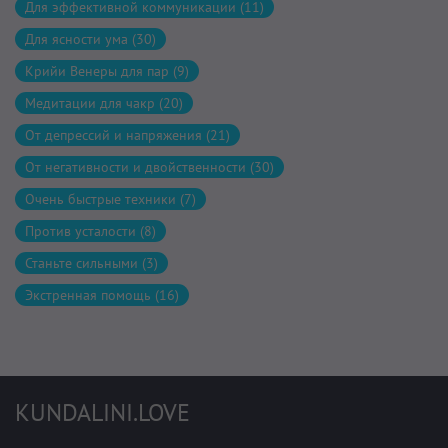
Для эффективной коммуникации (11)
Для ясности ума (30)
Крийи Венеры для пар (9)
Медитации для чакр (20)
От депрессий и напряжения (21)
От негативности и двойственности (30)
Очень быстрые техники (7)
Против усталости (8)
Станьте сильными (3)
Экстренная помощь (16)
KUNDALINI.LOVE