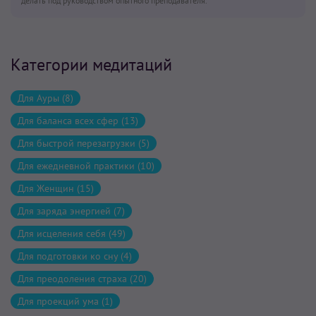
делать под руководством опытного преподавателя.
Категории медитаций
Для Ауры (8)
Для баланса всех сфер (13)
Для быстрой перезагрузки (5)
Для ежедневной практики (10)
Для Женщин (15)
Для заряда энергией (7)
Для исцеления себя (49)
Для подготовки ко сну (4)
Для преодоления страха (20)
Для проекций ума (1)