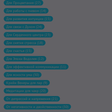
Для Процветания (27)
Для работы с гневом (14)
Для развития интуиции (15)
Для связи с Духом (24)
Для Сердечного центра (23)
Для снятия стресса (18)
Для счастья (15)
Для Эпохи Водолея (12)
Для эффективной коммуникации (11)
Для ясности ума (30)
Крийи Венеры для пар (9)
Медитации для чакр (20)
От депрессий и напряжения (21)
От негативности и двойственности (30)