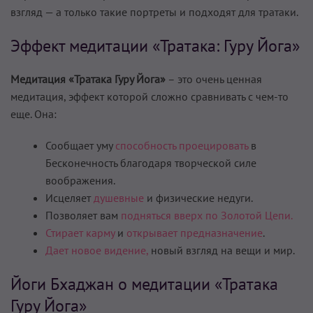
взгляд — а только такие портреты и подходят для тратаки.
Эффект медитации «Тратака: Гуру Йога»
Медитация «Тратака Гуру Йога»
– это очень ценная
медитация, эффект которой сложно сравнивать с чем-то
еще. Она:
Сообщает уму
способность проецировать
в
Бесконечность благодаря творческой силе
воображения.
Исцеляет
душевные
и физические недуги.
Позволяет вам
подняться вверх по Золотой Цепи.
Стирает карму
и
открывает предназначение
.
Дает новое видение,
новый взгляд на вещи и мир.
Йоги Бхаджан о медитации «Тратака
Гуру Йога»