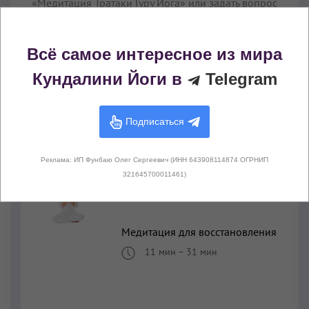
«Медитация Тратаки Гуру Йога» или задать вопрос
о ее выполнении вы можете в нашей группе в
Telegram:
Всё самое интересное из мира
Обсудить в группе Telegram
Кундалини Йоги в
Telegram
Подписаться
Похожие Медитации
Реклама: ИП Фунбаю Олег Сергеевич (ИНН 643908114874 ОГРНИП
321645700011461)
Медитация для восстановления
11 мин
–
31 мин