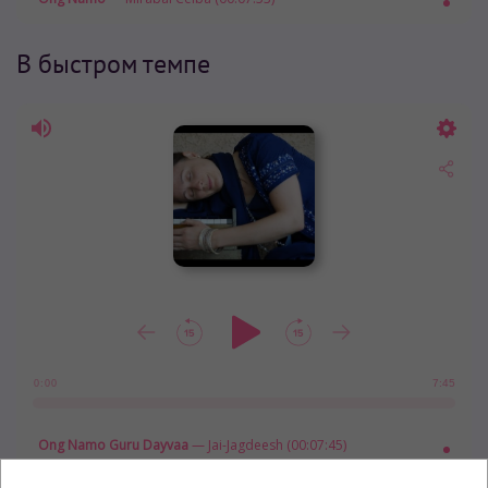
В быстром темпе
7:45
0:00
Ong Namo Guru Dayvaa
— Jai-Jagdeesh (00:07:45)