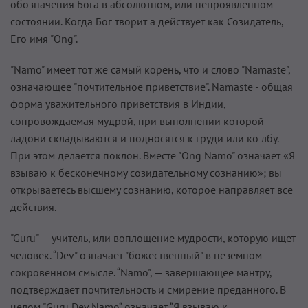
обозначения Бога в абсолютном, или непроявленном
состоянии. Когда Бог творит а действует как Созидатель,
Его имя "Ong".
"Namo" имеет тот же самый корень, что и слово "Namaste",
означающее "почтительное приветствие". Namaste - общая
форма уважительного приветствия в Индии,
сопровождаемая мудрой, при выполнении которой
ладони складываются и подносятся к груди или ко лбу.
При этом делается поклон. Вместе "Ong Namo" означает «Я
взываю к бесконечному созидательному сознанию»; вы
открываетесь высшему сознанию, которое направляет все
действия.
"Guru" — учитель, или воплощение мудрости, которую ищет
человек. “Dev" означает "божественный" в неземном
сокровенном смысле. “Namo", — завершающее мантру,
подтверждает почтительность и смирение преданного. В
целом "Guru Dev Namo“ означает “Я взываю к