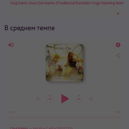
Ong Namo Guru Dev Namo (Traditional Kundalini Yoga Opening Mantra)
В среднем темпе
7:53
0:00
Ong Namo
— Mirabai Ceiba (00:07:53)