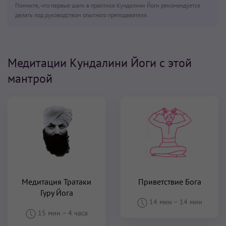
Помните, что первые шаги в практике Кундалини Йоги рекомендуется
делать под руководством опытного преподавателя.
Медитации Кундалини Йоги с этой
мантрой
Медитация Тратаки
Приветствие Бога
Гуру Йога
14 мин
–
14 мин
15 мин
–
4 часа