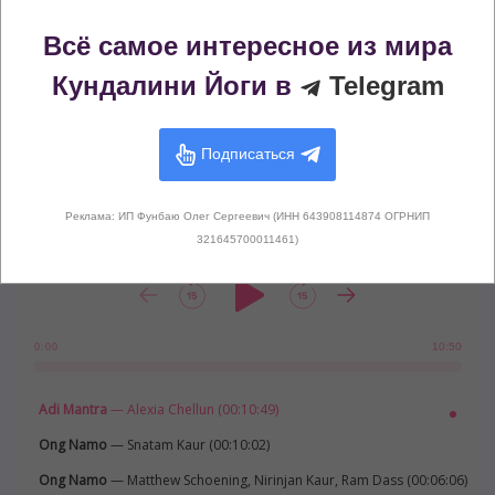
Все варианты
Всё самое интересное из мира
Кундалини Йоги в
Telegram
Подписаться
Реклама: ИП Фунбаю Олег Сергеевич (ИНН 643908114874 ОГРНИП
321645700011461)
10:50
0:00
Adi Mantra
— Alexia Chellun (00:10:49)
Ong Namo
— Snatam Kaur (00:10:02)
Ong Namo
— Matthew Schoening, Nirinjan Kaur, Ram Dass (00:06:06)