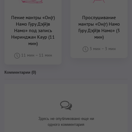
Пение мантры «Он(г)
Прослушивание
Намо Гуру Дэ(й)в
мантры «Он(г) Намо
Намо» под запись
Гуру Дэ(й)в Намо» (3
Ниринджан Каур (11
мин)
мин)
3 мин
–
3 мин
11 мин
–
11 мин
Комментарии (
0
)
Здесь не опубликовано еще ни
одного комментария