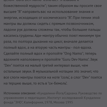
божественной мудрости"; таким образом вы просите свое
высшее "Я" направить вас на использование знания и
энергии, исходящих от космического "Я". При пении этой
мантры вы должны сидеть с прямым позвоночником,
ладони рук должны сложены так, чтобы большие пальцы
касались грудины. Ади-мантру обычно поют минимум три
раза, по полтора дыхания на цикл; вначале делается
полный вдох, а на вторую часть мантры - пол-вдоха.
Сделайте полный вдох и пропойте "Ong Namo"; теперь
вдохните наполовину и пропойте "Guru Dev Namo". Звук
"Dev" поется на малый третий интервал выше, чем
остальные звуки. В музыкальной нотации это значит, что
все слоги мантры поются на ноте "соль", а слог "Dev" поется
на терцию выше, то есть в "си-бемоль".
Источники описания:
«Кундалини-Йога/Садхана. Руководство по
упражнениям и медитации», Институт исследований Кундалини
фонда “ЗНО”, Калифорния, 1978, Москва 1995