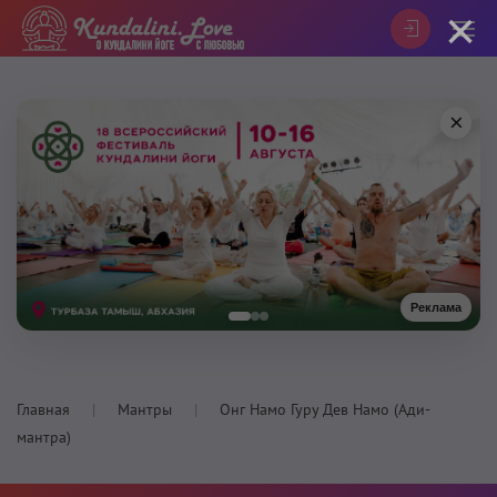
×
×
Реклама
Главная
Мантры
Онг Намо Гуру Дев Намо (Ади-
мантра)