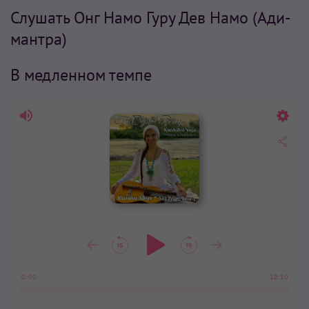
Слушать Онг Намо Гуру Дев Намо (Ади-
мантра)
В медленном темпе
12:10
0:00