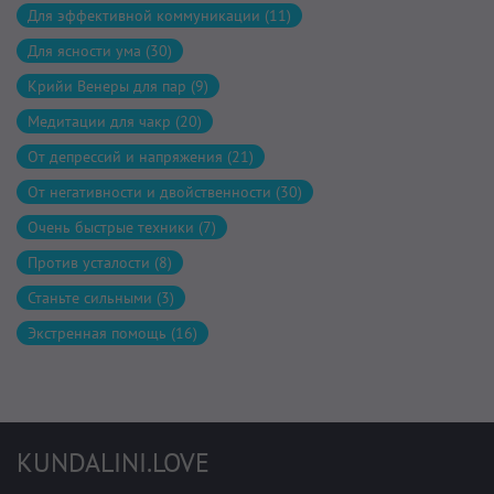
Для эффективной коммуникации (11)
Для ясности ума (30)
Крийи Венеры для пар (9)
Медитации для чакр (20)
От депрессий и напряжения (21)
От негативности и двойственности (30)
Очень быстрые техники (7)
Против усталости (8)
Станьте сильными (3)
Экстренная помощь (16)
KUNDALINI.LOVE