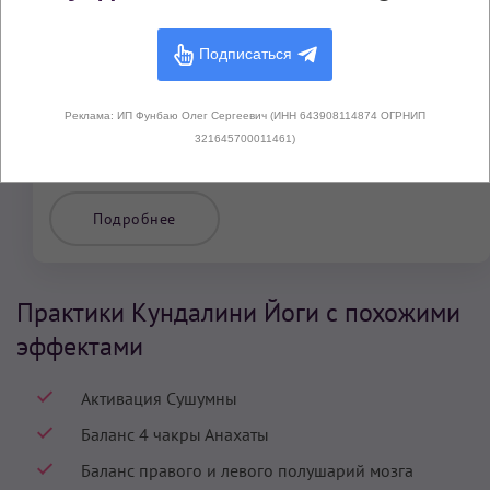
Основные крийи для женщин в Эпоху Водолея
Подписаться
Книга по Кундалини Йоге
«Я женщина. Творческая,
Божественная, Непобедимая»
– лучший на
Реклама: ИП Фунбаю Олег Сергеевич (ИНН 643908114874 ОГРНИП
сегодняшний день сборник крий и медитаций
321645700011461)
Кундалини Йоги для женщин.
Подробнее
Практики Кундалини Йоги с похожими
эффектами
Активация Сушумны
Баланс 4 чакры Анахаты
Баланс правого и левого полушарий мозга