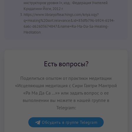
инструкторов уровня I», изд.: Федерация Учителей
Кундалини Йоги, 2012 г.
https://www.libraryofteachings.com/kriya.xqy?
q=Healing%20sort:relevance&id=83dfb796-b924-6194-
6a6c-d62603674847&name=Ra-Ma-Da-Sa-Healing-
Meditation
Есть вопросы?
Поделиться опытом от практики медитации
«Исцеляющая медитация с Сири Гаятри Мантрой
«Ра Ма Да Са ...»» или задать вопрос о ее
выполнении вы можете в нашей группе в
Telegram:
Обсудить в группе Telegram