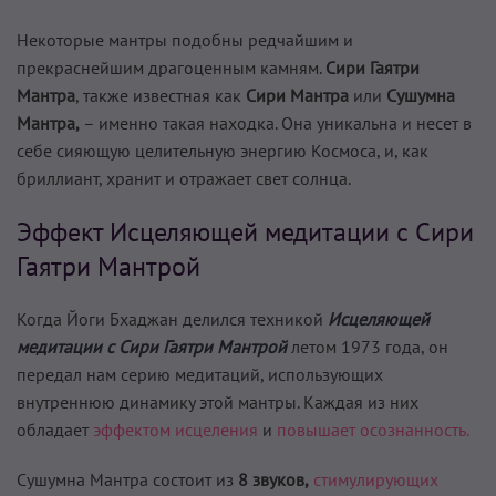
Некоторые мантры подобны редчайшим и
прекраснейшим драгоценным камням.
Сири Гаятри
Мантра
, также известная как
Сири Мантра
или
Сушумна
Мантра,
– именно такая находка. Она уникальна и несет в
себе сияющую целительную энергию Космоса, и, как
бриллиант, хранит и отражает свет солнца.
Эффект Исцеляющей медитации с Сири
Гаятри Мантрой
Когда Йоги Бхаджан делился техникой
Исцеляющей
медитации с Сири Гаятри Мантрой
летом 1973 года, он
передал нам серию медитаций, использующих
внутреннюю динамику этой мантры. Каждая из них
обладает
эффектом исцеления
и
повышает осознанность.
Сушумна Мантра состоит из
8 звуков,
стимулирующих