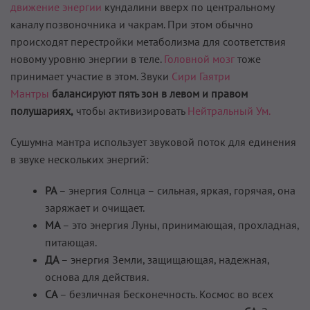
движение энергии
кундалини вверх по центральному
каналу позвоночника и чакрам. При этом обычно
происходят перестройки метаболизма для соответствия
новому уровню энергии в теле.
Головной мозг
тоже
принимает участие в этом. Звуки
Сири Гаятри
Мантры
балансируют пять зон в левом и правом
полушариях,
чтобы активизировать
Нейтральный Ум.
Сушумна мантра использует звуковой поток для единения
в звуке нескольких энергий:
РА
– энергия Солнца – сильная, яркая, горячая, она
заряжает и очищает.
МА
– это энергия Луны, принимающая, прохладная,
питающая.
ДА
– энергия Земли, защищающая, надежная,
основа для действия.
СА
– безличная Бесконечность. Космос во всех