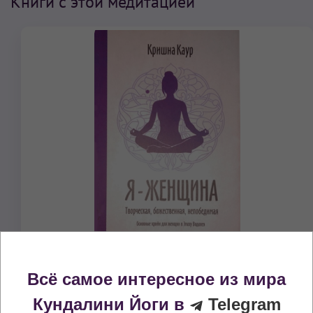
Книги с этой медитацией
Всё самое интересное из мира
Я – женщина. Творческая,
Кундалини Йоги в
Telegram
Божественная, Непобедимая