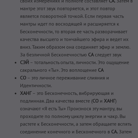
своих измерениях и полноте составляет
СА.
Затем в
мантре этот звук повторяется, и этот повтор
является поворотной точкой. Если первая часть
мантры идет по восходящей и расширяется к
Бесконечности, то вторая ее часть разворачивает
качества высшего и тончайшего эфира и ведет их
вниз. Таким образом она соединяет эфир и землю.
За безличной Бесконечностью
СА
следует звук
СЭЙ
– тотальность опыта, личности. Это ощущение
сакрального «Ты». Это воплощение
СА
СО
– это личное переживание слияния и
Идентичности.
ХАНГ
– это Бесконечность, вибрирующая и
подлинная. Два качества вместе (
СО
и
ХАНГ
)
означают «Я есть Ты» Произнося эту мантру, вы
проходите по полному циклу энергии и чакр. Вы
растете к Бесконечности, а затем обращаете вспять
соединение конечного и Бесконечного в
СА.
Затем