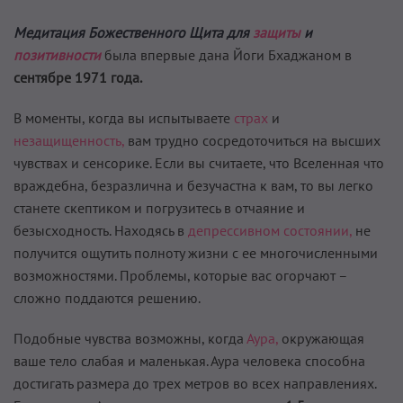
Медитация Божественного Щита
для
защиты
и
позитивности
была впервые дана Йоги Бхаджаном в
сентябре 1971 года.
В моменты, когда вы испытываете
страх
и
незащищенность,
вам трудно сосредоточиться на высших
чувствах и сенсорике. Если вы считаете, что Вселенная что
враждебна, безразлична и безучастна к вам, то вы легко
станете скептиком и погрузитесь в отчаяние и
безысходность. Находясь в
депрессивном состоянии,
не
получится ощутить полноту жизни с ее многочисленными
возможностями. Проблемы, которые вас огорчают –
сложно поддаются решению.
Подобные чувства возможны, когда
Аура,
окружающая
ваше тело слабая и маленькая. Аура человека способна
достигать размера до трех метров во всех направлениях.