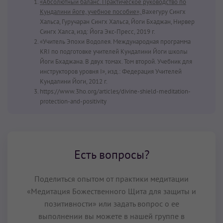
«Абсолютный баланс. Практическое руководство по
Кундалини йоге, учебное пособие»,
Вахегуру Сингх
Хальса, Гуручаран Сингх Хальса, Йоги Бхаджан, Нирвер
Сингх Халса, изд: Йога Экс-Пресс, 2019 г.
«Учитель Эпохи Водолея. Международная программа
KRI по подготовке учителей Кундалини Йоги школы
Йоги Бхаджана. В двух томах. Том второй. Учебник для
инструкторов уровня I», изд.: Федерация Учителей
Кундалини Йоги, 2012 г.
https://www.3ho.org/articles/divine-shield-meditation-
protection-and-positivity
Есть вопросы?
Поделиться опытом от практики медитации
«Медитация Божественного Щита для защиты и
позитивности» или задать вопрос о ее
выполнении вы можете в нашей группе в