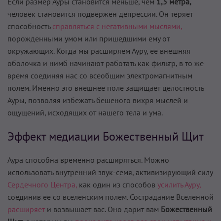
Если размер Ауры становится меньше, чем
1,5 метра,
человек становится подвержен депрессии. Он теряет
способность
справляться с негативными мыслями,
порожденными умом или пришедшими ему от
окружающих. Когда мы расширяем Ауру, ее внешняя
оболочка и нимб начинают работать как фильтр, в то же
время соединяя нас со всеобщим электромагнитным
полем. Именно это внешнее поле защищает целостность
Ауры, позволяя избежать бешеного вихря мыслей и
ощущений, исходящих от нашего тела и ума.
Эффект медиации Божественный Щит
Аура способна временно расширяться. Можно
использовать внутренний звук-семя, активизирующий силу
Сердечного Центра,
как один из способов
усилить Ауру,
соединив ее со вселенским полем. Сострадание Вселенной
расширяет
и возвышает вас. Оно дарит вам
Божественный