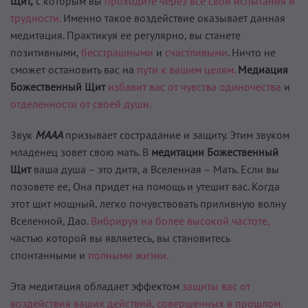
Щит,
с которым вы
проходите через все свои испытания и
трудности.
Именно такое воздействие оказывает данная
медитация. Практикуя ее регулярно, вы станете
позитивными,
бесстрашными
и
счастливыми
. Ничто не
сможет остановить вас на
пути к вашим целям.
Медиация
Божественный Щит
избавит вас от чувства одиночества
и
отделенности от своей души.
Звук
МААА
призывает сострадание и защиту. Этим звуком
младенец зовет свою мать. В
медитации Божественный
Щит
ваша душа – это дитя, а Вселенная – Мать. Если вы
позовете ее, Она придет на помощь и утешит вас. Когда
этот щит мощный, легко почувствовать приливную волну
Вселенной, Дао.
Вибрируя на более высокой частоте,
частью которой вы являетесь, вы становитесь
спонтанными и
полными жизни.
Эта медитация обладает эффектом
защиты вас от
воздействия ваших действий, совершенных в прошлом.