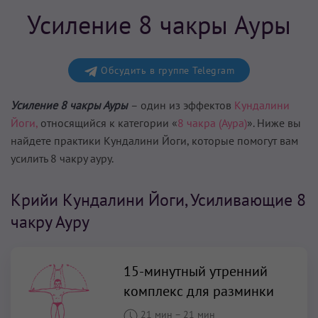
Усиление 8 чакры Ауры
Обсудить в группе Telegram
Усиление 8 чакры Ауры
– один из эффектов
Кундалини
Йоги,
относящийся к категории «
8 чакра (Аура)
». Ниже вы
найдете практики Кундалини Йоги, которые помогут вам
усилить 8 чакру ауру
.
Крийи Кундалини Йоги, Усиливающие 8
чакру Ауру
15-минутный утренний
комплекс для разминки
21 мин
–
21 мин