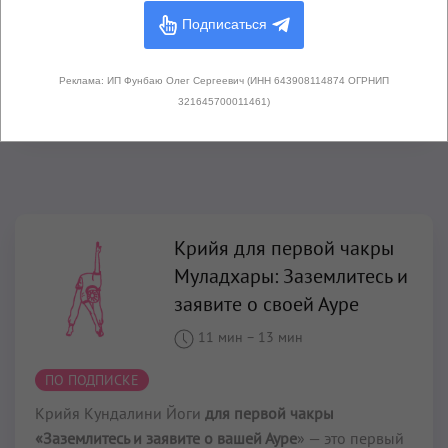
железы, мозг и, в частности, на гипофиз, настраивает
Подписаться
работу нервной и эндокринной систем и
восстанавливает организм после приступов гнева.
Реклама: ИП Фунбаю Олег Сергеевич (ИНН 643908114874 ОГРНИП
Читать далее...
321645700011461)
Крийя для первой чакры
Муладхары: Заземлитесь и
заявите о своей Ауре
11 мин
–
13 мин
ПО ПОДПИСКЕ
Крийя Кундалини Йоги
для первой чакры
«Заземлитесь и заявите о вашей Ауре
» — это первый
класс программы «Дар женственности» с Гуру
Ратаной. Выполняйте упражнения комплекса