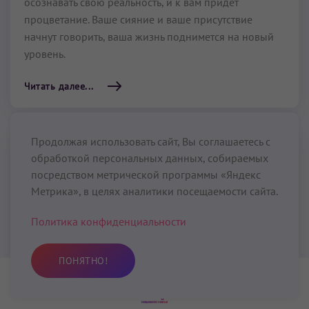
осознавать свою реальность, и к вам придет
процветание. Ваше сияние и ваше присутствие
начнут говорить, ваша жизнь поднимется на новый
уровень.
Читать далее...
Продолжая использовать сайт, Вы соглашаетесь с
Лайя Йога медитация
обработкой персональных данных, собираемых
посредством метрической программы «Яндекс
11 мин
–
31 мин
Метрика», в целях аналитики посещаемости сайта.
Политика конфиденциальности
Лайя Йога медитация
позволит вам раствориться в
звуковом потоке энергии. Практикуя эту медитацию
ПОНЯТНО!
40 дней и ощущая Бога, вы получите Освобождение.
Практика
Избранное
Поиск
Профиль
Читать далее...