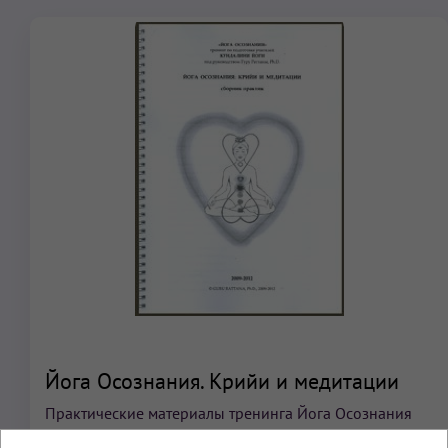
Йога Осознания. Крийи и медитации
Практические материалы тренинга Йога Осознания