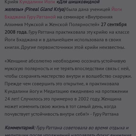
Крийя
Кундалини Йоги
«Для шишковидной
железы» (Pineal Gland Kriya)
была дана ученицей
Йоги
Бхаджана
Гуру Раттаной
на семинаре «Внутренняя
Алхимия Мужской и Женской Полярностей»
27 сентября
2008 года.
Гуру Раттана практиковала эту крийю на классе
Йоги Бхаджана и в дальнейшем использовала в своих
книгах. Другие первоисточники этой крийи неизвестны.
«Женщине абсолютно необходимо осознать устойчивую
мужскую полярность и не терять впоследствии связь с ней,
чтобы сохранять мастерство внутри и волшебство снаружи.
Прежде чем совершить это открытие, я практиковала
Кундалини йогу и Медитацию ежедневно на протяжении
24 лет! Случилось это примерно в 2002 году. Женщина
может изменить свою жизнь в тот самый день, когда
почувствует устойчивость внутри себя!» - Гуру Раттана
Комментарий:
Гуру Раттана советовала во время отдыха и
медитации после упражнений направлять фокус внимания