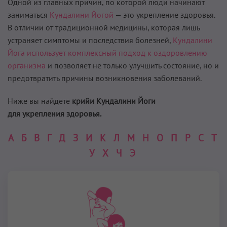
Одной из главных причин, по которой люди начинают
заниматься
Кундалини Йогой
— это укрепление здоровья.
В отличии от традиционной медицины, которая лишь
устраняет симптомы и последствия болезней,
Кундалини
Йога использует комплексный подход к оздоровлению
организма
и позволяет не только улучшить состояние, но и
предотвратить причины возникновения заболеваний.
Ниже вы найдете
крийи Кундалини Йоги
для укрепления здоровья.
А
Б
В
Г
Д
З
И
К
Л
М
Н
О
П
Р
С
Т
У
Х
Ч
Э