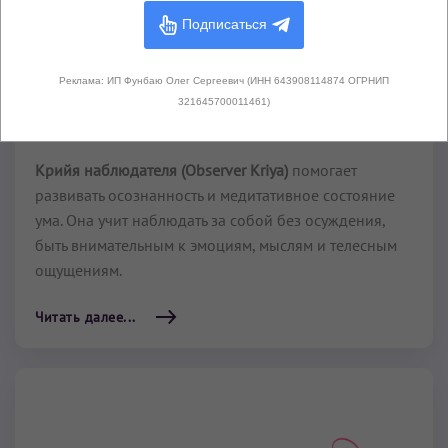
Подписаться
По подписке
Крийи для Вишуддхи
Реклама: ИП Фунбаю Олег Сергеевич (ИНН 643908114874 ОГРНИП
Крийя наблюдателя
321645700011461)
58 мин
Крийя наблюдателя (Observer Kriya)
помогает
развивать осознанность и медитативное состояние
ума. Она учит наблюдать за собой без осуждения,
быть внимательным к эмоциям, мыслям и телесным
ощущениям.
Читать далее...