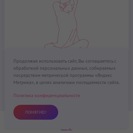
Продолжая использовать сайт, Вы соглашаетесь с
По подписке
Крийи для здоровья
обработкой персональных данных, собираемых
посредством метрической программы «Яндекс
Сбалансируйте мышцы тела
Метрика», в целях аналитики посещаемости сайта.
40 мин
Политика конфиденциальности
Крийя Кундалини Йоги
«Сбалансируйте мышцы
тела»
даст вашим мышцам шанс нарушить их
ПОНЯТНО!
собственные догмы. Шаблонные, привычные
движения создают дисбаланс мышц тела. Со
Практика
Избранное
Поиск
Профиль
временем одни мышцы становятся очень сильными,