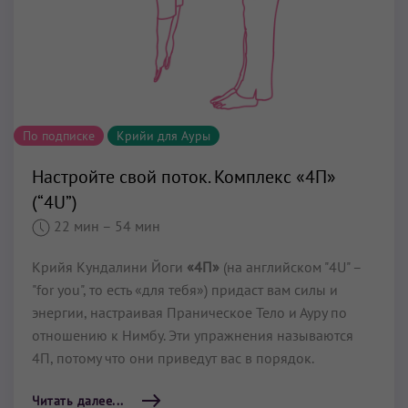
По подписке
Крийи для Ауры
Настройте свой поток. Комплекс «4П»
(“4U”)
22 мин
– 54 мин
Крийя Кундалини Йоги
«4П»
(на английском "4U" –
"for you", то есть «для тебя») придаст вам силы и
энергии, настраивая Праническое Тело и Ауру по
отношению к Нимбу. Эти упражнения называются
4П, потому что они приведут вас в порядок.
Читать далее...