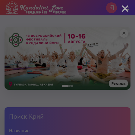
×
×
Реклама
Поиск Крий
Название