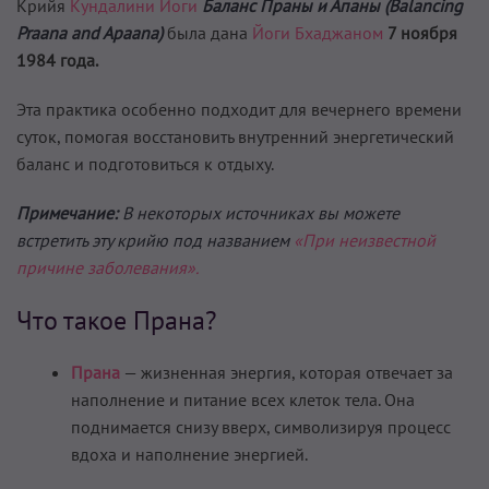
Крийя
Кундалини Йоги
Баланс Праны и Апаны (Balancing
Praana and Apaana)
была дана
Йоги Бхаджаном
7 ноября
1984 года.
Эта практика особенно подходит для вечернего времени
суток, помогая восстановить внутренний энергетический
баланс и подготовиться к отдыху.
Примечание:
В некоторых источниках вы можете
встретить эту крийю под названием
«При неизвестной
причине заболевания».
Что такое Прана?
Прана
— жизненная энергия, которая отвечает за
наполнение и питание всех клеток тела. Она
поднимается снизу вверх, символизируя процесс
вдоха и наполнение энергией.