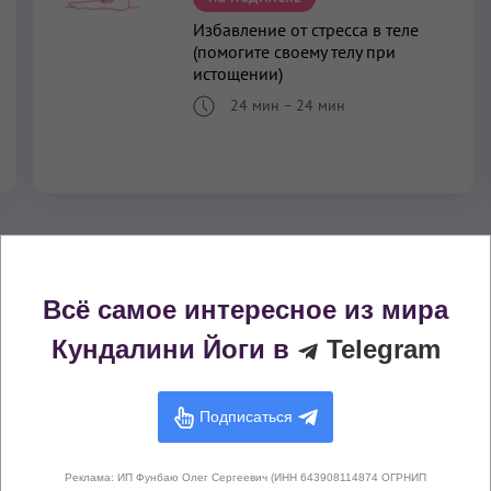
Избавление от стресса в теле
(помогите своему телу при
истощении)
24 мин
–
24 мин
Практики Кундалини Йоги с похожими
Всё самое интересное из мира
эффектами
Кундалини Йоги в
Telegram
Баланс 6 чакры Аджны
Подписаться
Баланс Параны и Апаны
Исцеление и избавление от болезней
Реклама: ИП Фунбаю Олег Сергеевич (ИНН 643908114874 ОГРНИП