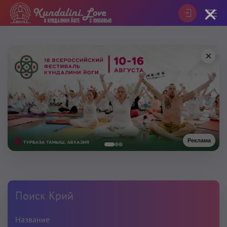
×
×
Реклама
Поиск Крий
Название