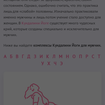
состоянием. Однако, ошибочно считать, что это практика
лишь для «слабой» половины. Изначально практиковали
именно мужчины и лишь потом учение стало доступно для
женщин. В
Кундалини Йоге
существует много чудесных
крий, которые созданы специально и исключительно для
мужчин.
Ниже вы найдете
комплексы Кундалини Йоги для мужчин.
А
Б
В
Г
Д
З
И
К
Л
М
Н
О
П
Р
С
Т
У
Х
Ч
Э