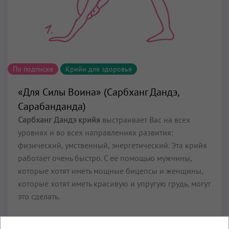
По подписке
Крийи для здоровья
«Для Силы Воина» (Сарбханг Дандэ,
Сарабанданда)
Сарбханг Дандэ крийя
выстраивает Вас на всех
уровнях и во всех направлениях развития:
физический, умственный, энергетический. Эта крийя
работает очень быстро. С ее помощью мужчины,
которые хотят иметь мощные бицепсы и женщины,
которые хотят иметь красивую и упругую грудь, могут
это сделать.
Омолаживает тело на клеточном уровне, улучшает