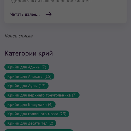
здоровья всей вашей нервной системы.
Читать далее...
Конец списка
Категории крий
Крийи для Аджны (7)
Крийи для Анахаты (15)
Крийи для Ауры (12)
Крийи для верхнего треугольника (7)
Крийи для Вишуддхи (4)
Крийи для головного мозга (23)
Крийи для десяти тел (2)