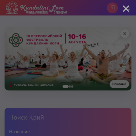
×
×
Реклама
Поиск Крий
Название