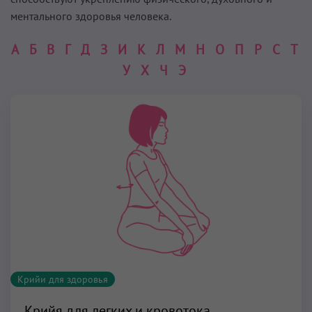
ментального здоровья человека.
А
Б
В
Г
Д
З
И
К
Л
М
Н
О
П
Р
С
Т
У
Х
Ч
Э
Крийи для здоровья
Крийя для легких и кровотока