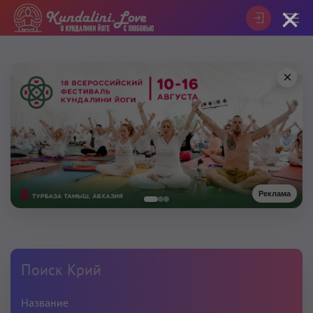
×
×
Реклама
Поиск Крий
Название