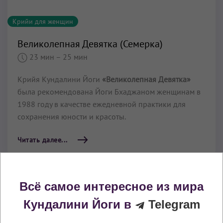
Крийи для женщин
Великолепная Девятка (Семерка)
23 мин
– 25 мин
Крийя Кундалини Йоги
«Великолепная Девятка»
была рекомендована Йоги Бхаджаном женщинам в
1988 году в качестве ежедневной практики для
сохранения юности и красоты.
Читать далее...
Всё самое интересное из мира
Кундалини Йоги в
Telegram