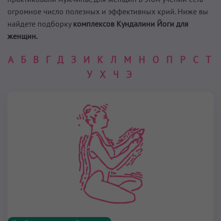
огромное число полезных и эффективных крий. Ниже вы
найдете подборку
комплексов Кундалини Йоги для
женщин.
А
Б
В
Г
Д
З
И
К
Л
М
Н
О
П
Р
С
Т
У
Х
Ч
Э