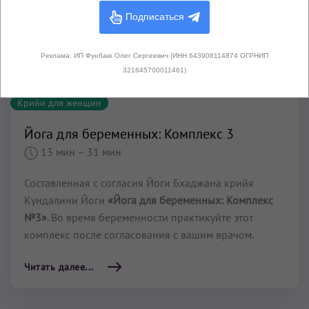
Подписаться
Реклама: ИП Фунбаю Олег Сергеевич (ИНН 643908114874 ОГРНИП
321645700011461)
Крийи для женщин
Йога для беременных: Комплекс 3
13 мин
– 31 мин
Составленная с согласия Йоги Бхаджана крийя
Кундалини Йоги
«Йога для беременных: Комплекс
№3»
. Во время беременности практикуйте этот
комплекс после согласования с вашим врачом.
Читать далее...