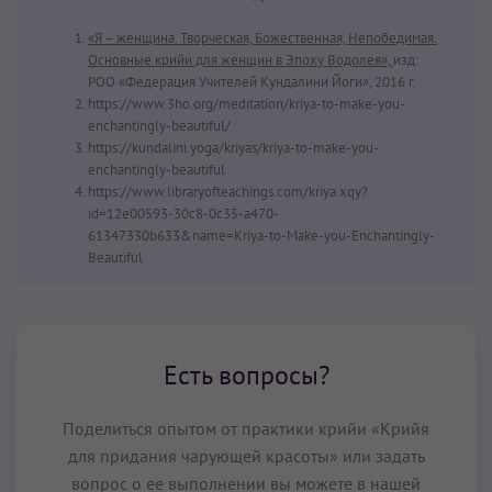
«Я – женщина. Творческая, Божественная, Непобедимая.
Основные крийи для женщин в Эпоху Водолея»,
изд:
РОО «Федерация Учителей Кундалини Йоги», 2016 г.
https://www.3ho.org/meditation/kriya-to-make-you-
enchantingly-beautiful/
https://kundalini.yoga/kriyas/kriya-to-make-you-
enchantingly-beautiful
https://www.libraryofteachings.com/kriya.xqy?
id=12e00593-30c8-0c35-a470-
61347330b633&name=Kriya-to-Make-you-Enchantingly-
Beautiful
Есть вопросы?
Поделиться опытом от практики крийи «Крийя
для придания чарующей красоты» или задать
вопрос о ее выполнении вы можете в нашей