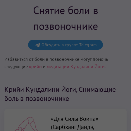
Снятие боли в
позвоночнике
Обсудить в группе Telegram
Избавиться от боли в позвоночнике могут помочь
следующие
крийи
и
медитации
Кундалини Йоги.
Крийи Кундалини Йоги, Снимающие
боль в позвоночнике
«Для Силы Воина»
(Сарбханг Дандэ,