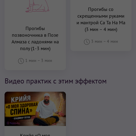
Прогибы со
скрещенными руками
и мантрой Са Та На Ма
Прогибы
(3 мин – 4 мин)
позвоночника в Позе
Алмаза с ладонями на
3 мин
–
4 мин
полу (1-3 мин)
1 мин
–
3 мин
Видео практик с этим эффектом
Крийя «О моя