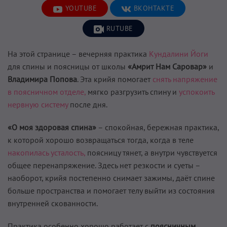
YOUTUBE
ВКОНТАКТЕ
RUTUBE
На этой странице – вечерняя практика
Кундалини Йоги
для спины и поясницы от школы
«Амрит Нам Саровар»
и
Владимира Попова
. Эта крийя помогает
снять напряжение
в поясничном отделе,
мягко разгрузить спину и
успокоить
нервную систему
после дня.
«О моя здоровая спина»
– спокойная, бережная практика,
к которой хорошо возвращаться тогда, когда в теле
накопилась усталость,
поясницу тянет, а внутри чувствуется
общее перенапряжение. Здесь нет резкости и суеты –
наоборот, крийя постепенно снимает зажимы, даёт спине
больше пространства и помогает телу выйти из состояния
внутренней скованности.
Практика особенно хорошо работает с
поясничным