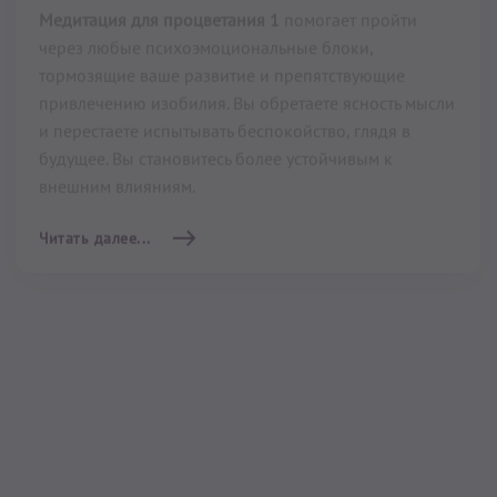
Медитация для случаев,
когда больше ничего не
работает («Из
Антистрессового
Арсенала» № 5)
11 мин
–
31 мин
Медитацию Кундалини Йоги
«для случаев, когда
больше ничего не работает»
(«Из Антистрессового
Арсенала» № 5) рекомендуют выполнять, когда вы
сталкиваетесь лицом к лицу с серьёзным вызовом.
Мантра «Гобиндей Мукандей», используемая в этой
медитации – это классическая мантра для Сияющего
тела. Она способна помочь вам прорваться через
глубоко заложенные блоки. Ее так же часто
используют в контексте привлечения процветания.