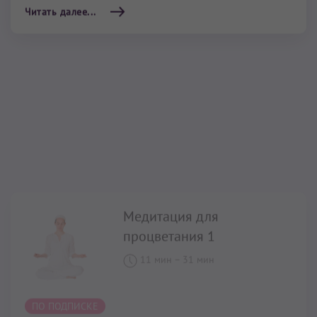
Медитация для
процветания 1
11 мин
–
31 мин
ПО ПОДПИСКЕ
Медитация для процветания 1
помогает пройти
через любые психоэмоциональные блоки,
тормозящие ваше развитие и препятствующие
привлечению изобилия. Вы обретаете ясность мысли
и перестаете испытывать беспокойство, глядя в
будущее. Вы становитесь более устойчивым к
внешним влияниям.
Читать далее...