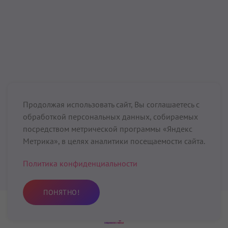
Читать далее...
Медитация для
стабильного «я»
3 мин
–
11 мин
Продолжая использовать сайт, Вы соглашаетесь с
обработкой персональных данных, собираемых
посредством метрической программы «Яндекс
Медитация для стабильного «я»
— это практика
Метрика», в целях аналитики посещаемости сайта.
продвинутого уровня. Эта медитация требует от
практикующего поддержания сложной позы не
Политика конфиденциальности
отвлекаясь. Практикуя ее, вы преодолеете все
беспокойства, связанные с телом. Наибольшая
ПОНЯТНО!
польза данной медитации — в обретении полной
стабильности вашего Пранического Тела. Вы начнете
Практика
Избранное
Поиск
Профиль
более ясно чувствовать свое «я», станете более