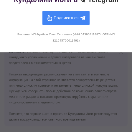
Подписаться
Поза Кобры
(Бхуджангасана)
Реклама: ИП Фунбаю Олег Сергеевич (ИНН 643908114874 ОГРНИП
321645700011461)
Внимание!
Описания всех крий, медитаций, асан, бандх, пранаям,
мантр, чакр, упражнений и других материалов на нашем сайте
представлены в ознакомительных целях.
Никакая информация, расположенная на этом сайте, в том числе
информация на этой странице не является лекарственным рецептом
или медицинским советом и не заменяет медицинской консультации.
Прежде чем совершать любые действия по изменению вашего образа
жизни или рациона питания, проконсультируйтесь с врачом или
лицензированным специалистом.
Помните, что первые шаги в практике Кундалини Йоги рекомендуется
делать под руководством опытного преподавателя.