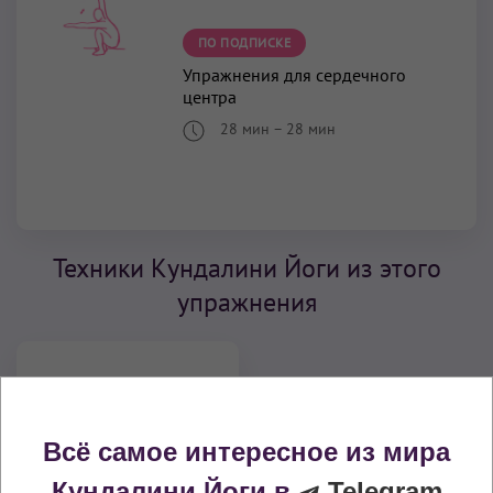
ПО ПОДПИСКЕ
Упражнения для сердечного
центра
28 мин
–
28 мин
Техники Кундалини Йоги из этого
упражнения
Асана
Всё самое интересное из мира
Кундалини Йоги в
Telegram