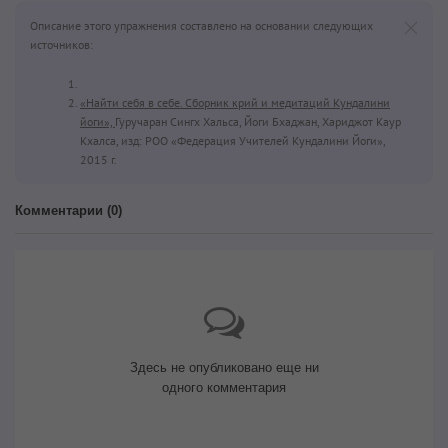
Описание этого упражнения составлено на основании следующих
источников:
«Найти себя в себе. Сборник крий и медитаций Кундалини
йоги»,
Гуручаран Сингх Хальса, Йоги Бхаджан, Хариджот Каур
Кхалса, изд: РОО «Федерация Учителей Кундалини Йоги»,
2015 г.
Комментарии (
0
)
Здесь не опубликовано еще ни
одного комментария