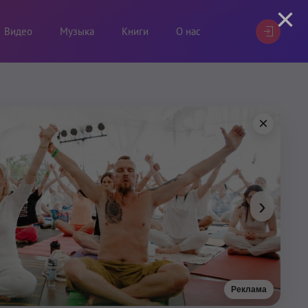
×
Видео
Музыка
Книги
О нас
×
›
Реклама