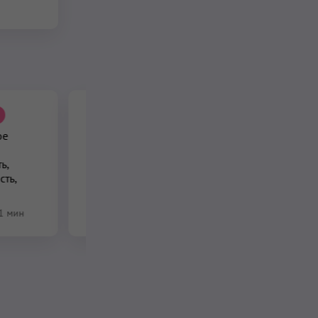
ое
Праническая
медитация для
ь,
Сердечного Центра
ть,
18 мин
–
19 мин
1 мин