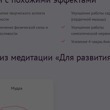
витие творческого аспекта
Улучшение работы се
ности
(сердечной мышцы)
личение физической силы и
Улучшение работы
осливости
симпатической нервн
Усиление 4 чакры Ан
из медитации «Для развити
Мудра