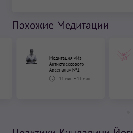
Похожие Медитации
Медитация «Из
Антистрессового
и
Арсенала» №1
11 мин
–
11 мин
Практики Кундалини Йог