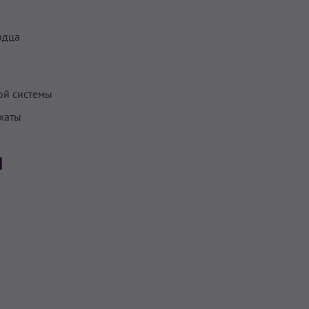
рдца
ой системы
ахаты
я