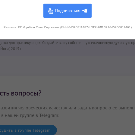
дитация?
Поделитесь с друзьями!
Подписаться
0
Реклама: ИП Фунбаю Олег Сергеевич (ИНН 643908114874 ОГРНИП 321645700011461)
LOVE на основании следующих источников:
дство для практикующих. Создайте вашу собственную ежедневную духовную пр
оги", 2015 г.
сть вопросы?
азвития человеческих качеств» или задать вопрос о ее выпол
 в нашей группе в Telegram:
удить в группе Telegram