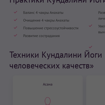
Баланс 4 чакры Анахаты
Раз
лич
Очищение 4 чакры Анахаты
Уве
Повышение стрессоустойчивости
вын
Развитие сострадания
Техники Кундалини Йоги 
человеческих качеств»
Асана