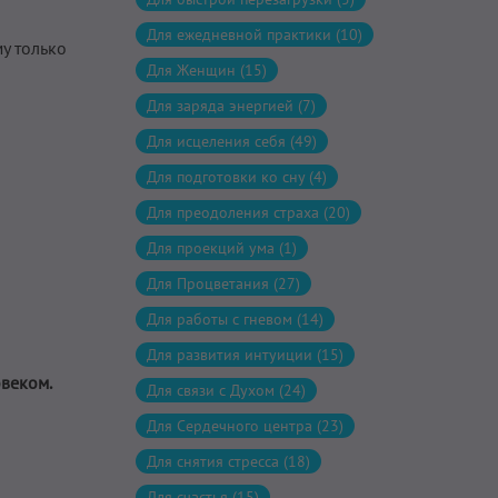
Для ежедневной практики (10)
у только
Для Женщин (15)
Для заряда энергией (7)
Для исцеления себя (49)
Для подготовки ко сну (4)
Для преодоления страха (20)
Для проекций ума (1)
Для Процветания (27)
Для работы с гневом (14)
Для развития интуиции (15)
веком.
Для связи с Духом (24)
Для Сердечного центра (23)
Для снятия стресса (18)
Для счастья (15)