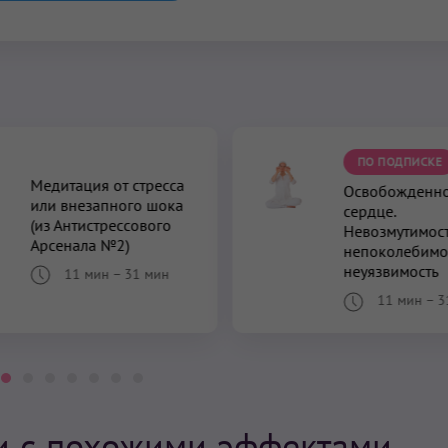
ПО ПОДПИСКЕ
Медитация от стресса
Освобожденн
или внезапного шока
сердце.
(из Антистрессового
Невозмутимост
Арсенала №2)
непоколебимос
неуязвимость
11 мин
–
31 мин
11 мин
–
3
и с похожими эффектами