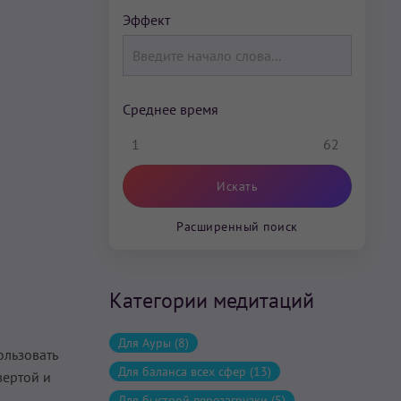
Эффект
Среднее время
1
62
Расширенный поиск
Категории медитаций
Для Ауры (8)
ользовать
Для баланса всех сфер (13)
вертой и
Для быстрой перезагрузки (5)