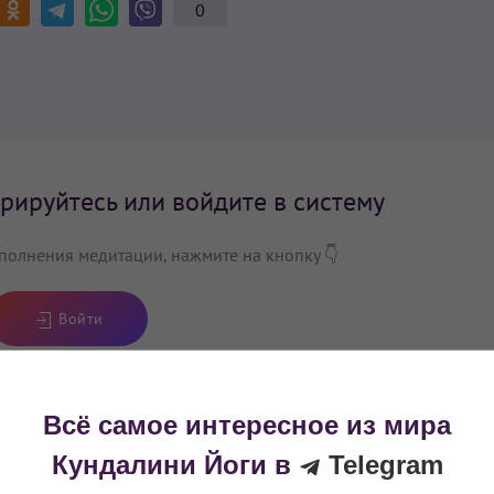
0
рируйтесь или войдите в систему
полнения медитации, нажмите на кнопку 👇
Войти
Всё самое интересное из мира
Кундалини Йоги в
Telegram