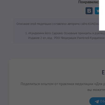
Понравилась ме
Описание этой медитации составлено авторами сайта KUNDALINI.
«Кундалини йога. Садхана. Основные принципы и руково
Издание 2-е», изд.: РОО "Федерация Учителей Кундалини Й
Е
Поделиться опытом от практики медитации «Для р
вы можете
Обс