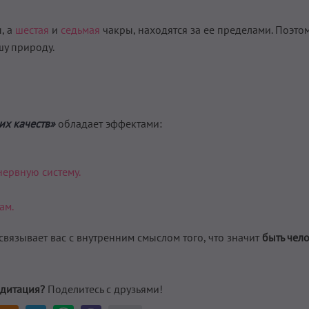
, а
шестая
и
седьмая
чакры, находятся за ее пределами. Поэтом
у природу.
их качеств»
обладает эффектами:
ервную систему.
ам.
связывает вас с внутренним смыслом того, что значит
быть чело
дитация?
Поделитесь с друзьями!