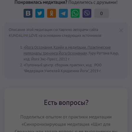
Понравилась медитация?
Поделитесь с друзьями!
0
Описание этой медитации составлено авторами сайта
KUNDALINI.LOVE на основании следующих источников:
«Йога Осознания. Крийи и медитации. Практические
материалы тренинга Йога Осознания»,
Гуру Раттана Каур,
изд: Йога Экс-Пресс, 2012 г.
«Пупочный центр: сборник практик», изд.: РОО
"Федерация Учителей Кундалини Йоги", 2019 г.
Есть вопросы?
Поделиться опытом от практики медитации
«Синхронизирующая медитация «Щит для
Сердца»» или задать вопрос о ее выполнении вы