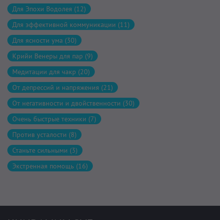
Для Эпохи Водолея (12)
Для эффективной коммуникации (11)
Для ясности ума (30)
Крийи Венеры для пар (9)
Медитации для чакр (20)
От депрессий и напряжения (21)
От негативности и двойственности (30)
Очень быстрые техники (7)
Против усталости (8)
Станьте сильными (3)
Экстренная помощь (16)