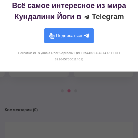
Замок
Мудра
Всё самое интересное из мира
Кундалини Йоги в
Telegram
Подписаться
Реклама: ИП Фунбаю Олег Сергеевич (ИНН 643908114874 ОГРНИП
Корневой замок
Гьян Мудра (Печать
321645700011461)
(Мула Бандха)
Знания)
Комментарии (
0
)