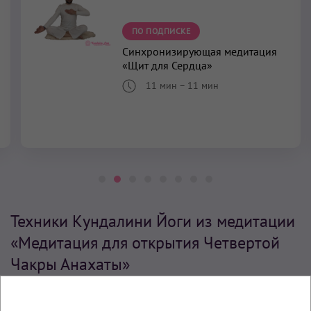
ПО ПОДПИСКЕ
Синхронизирующая медитация
«Щит для Сердца»
11 мин
–
11 мин
Техники Кундалини Йоги из медитации
«Медитация для открытия Четвертой
Чакры Анахаты»