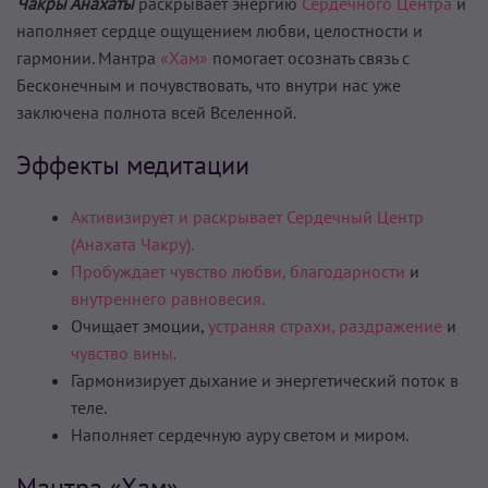
Чакры Анахаты
раскрывает энергию
Сердечного Центра
и
наполняет сердце ощущением любви, целостности и
гармонии. Мантра
«Хам»
помогает осознать связь с
Бесконечным и почувствовать, что внутри нас уже
заключена полнота всей Вселенной.
Эффекты медитации
Активизирует и раскрывает Сердечный Центр
(Анахата Чакру).
Пробуждает чувство любви, благодарности
и
внутреннего равновесия.
Очищает эмоции,
устраняя страхи,
раздражение
и
чувство вины.
Гармонизирует дыхание и энергетический поток в
теле.
Наполняет сердечную ауру светом и миром.
Мантра «Хам»