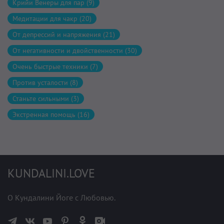
Крийи Венеры для пар (9)
Медитации для чакр (20)
От депрессий и напряжения (21)
От негативности и двойственности (30)
Очень быстрые техники (7)
Против усталости (8)
Станьте сильными (3)
Экстренная помощь (16)
KUNDALINI.LOVE
О Кундалини Йоге с Любовью.