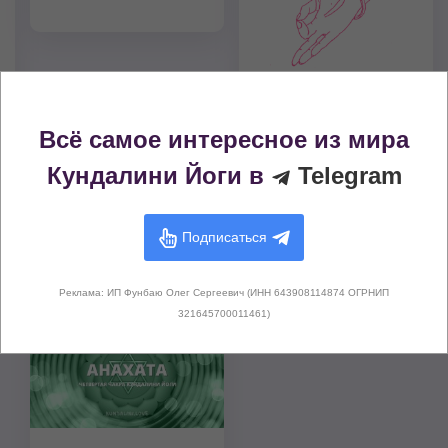
Гьян Мудра (Печать
Всё самое интересное из мира
Знания)
Кундалини Йоги в
Telegram
Подписаться
Чакры, активируемые этой медитацией
Реклама: ИП Фунбаю Олег Сергеевич (ИНН 643908114874 ОГРНИП
321645700011461)