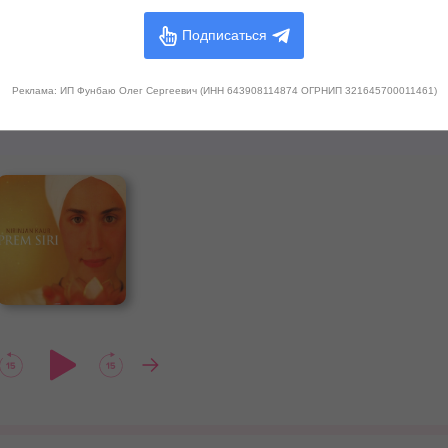
Подписаться
Реклама: ИП Фунбаю Олег Сергеевич (ИНН 643908114874 ОГРНИП 321645700011461)