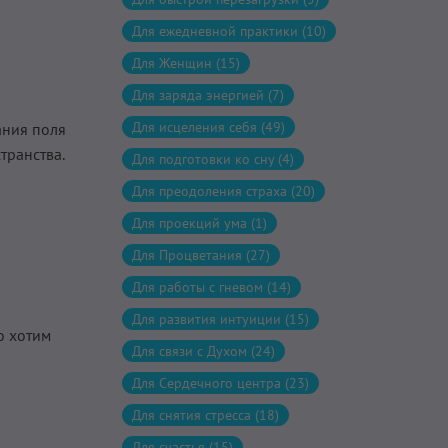
Для ежедневной практики (10)
Для Женщин (15)
Для заряда энергией (7)
Для исцеления себя (49)
ания поля
транства.
Для подготовки ко сну (4)
Для преодоления страха (20)
Для проекций ума (1)
Для Процветания (27)
Для работы с гневом (14)
Для развития интуиции (15)
о хотим
Для связи с Духом (24)
Для Сердечного центра (23)
Для снятия стресса (18)
Для счастья (15)