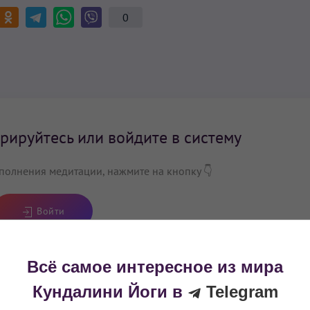
0
рируйтесь или войдите в систему
полнения медитации, нажмите на кнопку 👇
Войти
Всё самое интересное из мира
Кундалини Йоги в
Telegram
защиты Аад Гурэй Намэ