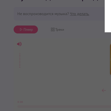
Не воспроизводится музыка?
Что делать.
Плеер
Треки
0:00