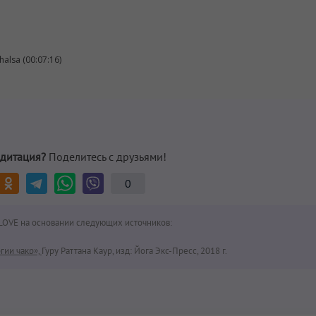
halsa (00:07:16)
дитация?
Поделитесь с друзьями!
0
LOVE на основании следующих источников:
гии чакр»,
Гуру Раттана Каур, изд: Йога Экс-Пресс, 2018 г.