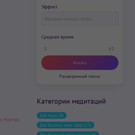
Эффект
Среднее время
1
62
Расширенный поиск
Категории медитаций
Для Ауры (8)
н Мантру
Для баланса всех сфер (13)
Для быстрой перезагрузки (5)