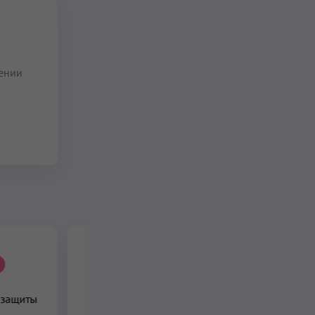
нении
Мантра медитация с
чакрами для
 защиты
начинающих