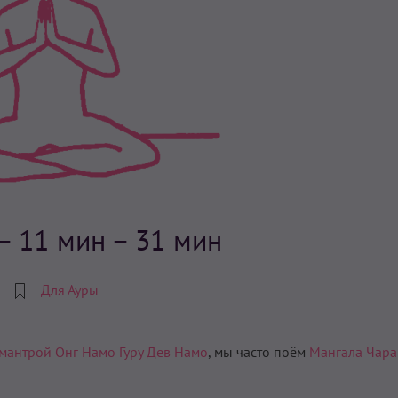
– 11 мин – 31 мин
Для Ауры
 мантрой Онг Намо Гуру Дев Намо
, мы часто поём
Мангала Чара