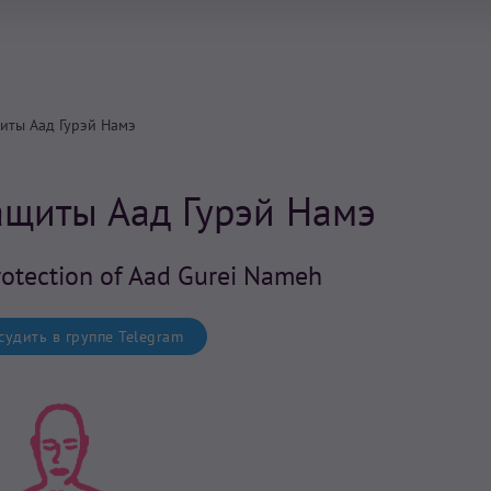
иты Аад Гурэй Намэ
ащиты Аад Гурэй Намэ
rotection of Aad Gurei Nameh
удить в группе Telegram