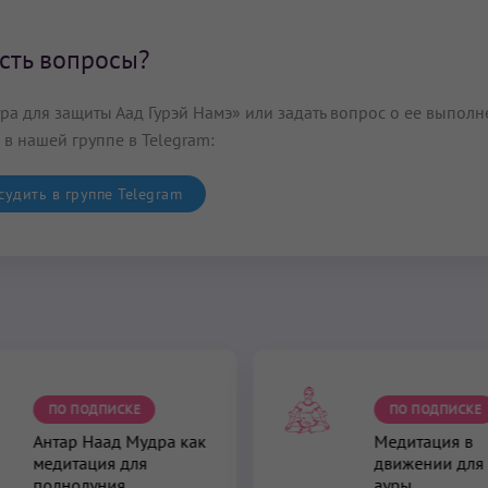
сть вопросы?
а для защиты Аад Гурэй Намэ» или задать вопрос о ее выпол
 в нашей группе в Telegram:
удить в группе Telegram
ПО ПОДПИСКЕ
ПО ПОДПИСКЕ
Антар Наад Мудра как
Медитация в
медитация для
движении для
полнолуния
ауры