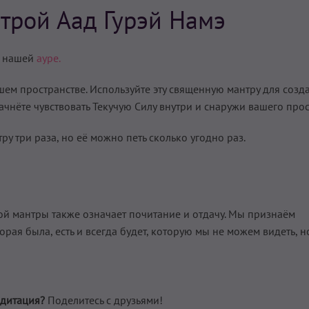
трой Аад Гурэй Намэ
 нашей
ауре.
ем пространстве. Используйте эту священную мантру для созд
ачнёте чувствовать Текучую Силу внутри и снаружи вашего прос
ру три раза, но её можно петь сколько угодно раз.
той мантры также означает почитание и отдачу. Мы признаём
рая была, есть и всегда будет, которую мы не можем видеть, н
дитация?
Поделитесь с друзьями!