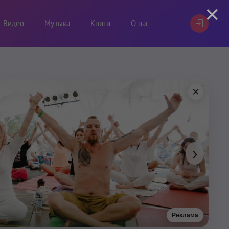
×
Видео
Музыка
Книги
О нас
×
›
Реклама