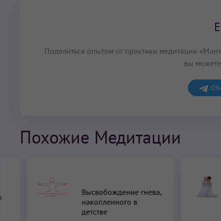
Е
Поделиться опытом от практики медитации «Мантр
вы можете
Обс
Похожие Медитации
Высвобождение гнева,
а
накопленного в
детстве