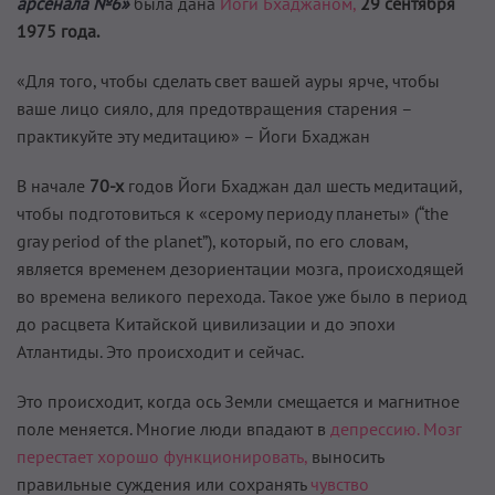
арсенала №6»
была дана
Йоги Бхаджаном,
29 сентября
1975 года.
«Для того, чтобы сделать свет вашей ауры ярче, чтобы
ваше лицо сияло, для предотвращения старения –
практикуйте эту медитацию» – Йоги Бхаджан
В начале
70-х
годов Йоги Бхаджан дал шесть медитаций,
чтобы подготовиться к «серому периоду планеты» (“the
gray period of the planet”), который, по его словам,
является временем дезориентации мозга, происходящей
во времена великого перехода. Такое уже было в период
до расцвета Китайской цивилизации и до эпохи
Атлантиды. Это происходит и сейчас.
Это происходит, когда ось Земли смещается и магнитное
поле меняется. Многие люди впадают в
депрессию.
Мозг
перестает хорошо функционировать,
выносить
правильные суждения или сохранять
чувство