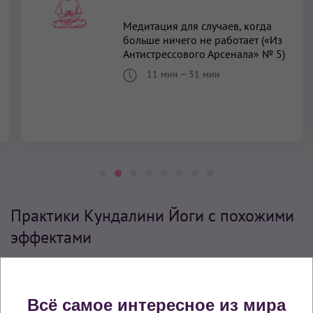
Медитация для случаев, когда
больше ничего не работает («Из
Антистрессового Арсенала» № 5)
11 мин
–
31 мин
Практики Кундалини Йоги с похожими
эффектами
Баланс интеллекта (ума) и эмоций (психики)
Избавление от депрессий и тревожности
Всё самое интересное из мира