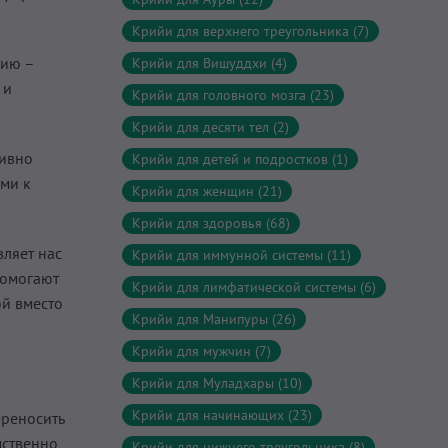
Крийи для верхнего треугольника (7)
гию –
Крийи для Вишуддхи (4)
 и
Крийи для головного мозга (23)
Крийи для десяти тел (2)
тивно
Крийи для детей и подростков (1)
ыми к
Крийи для женщин (21)
Крийи для здоровья (68)
вляет нас
Крийи для иммунной системы (11)
помогают
Крийи для лимфатической системы (6)
ой вместо
Крийи для Манипуры (26)
Крийи для мужчин (7)
Крийи для Муладхары (10)
Крийи для начинающих (23)
реносить
мственно
Крийи для нижнего треугольника (8)