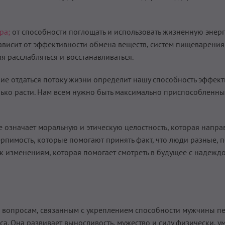
ра;
от способности поглощать и использовать жизненную энер
зависит от эффективности обмена веществ, систем пищеварения
я расслабляться и восстанавливаться.
ние отдаться потоку жизни определит нашу способность эффек
олько расти. Нам всем нужно быть максимально приспособленн
е означает моральную и этическую целостность, которая напра
терпимость, которые помогают принять факт, что люди разные, 
 к изменениям, которая помогает смотреть в будущее с надежд
вопросам, связанным с укреплением способности мужчины пе
а. Она развивает выносливость, мужество и силу физически, у