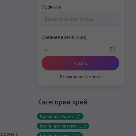
Эффекты
Среднее время (мин)
1
58
Расширенный поиск
Категории крий
Крийи для Аджны (7)
Крийи для Анахаты (15)
 форме и
Крийи для Ауры (12)