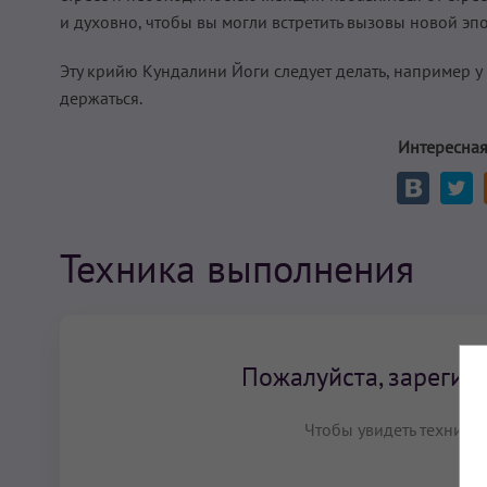
и духовно, чтобы вы могли встретить вызовы новой эп
Эту крийю Кундалини Йоги следует делать, например у в
держаться.
Интересная
Техника выполнения
Пожалуйста, зарегист
Чтобы увидеть технику 