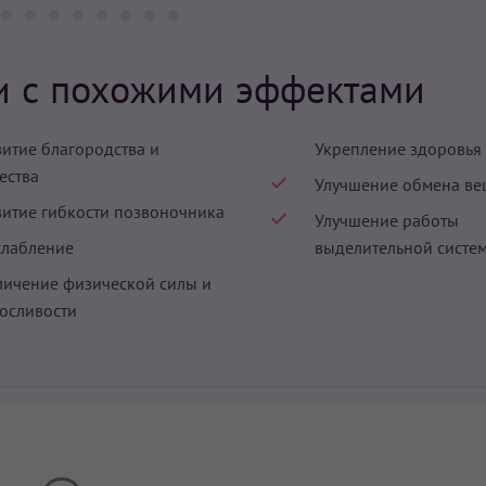
и с похожими эффектами
витие благородства и
Укрепление здоровья
ества
Улучшение обмена ве
витие гибкости позвоночника
Улучшение работы
слабление
выделительной систе
личение физической силы и
осливости