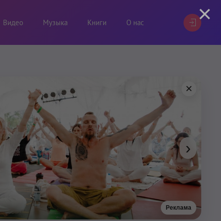
×
Видео
Музыка
Книги
О нас
×
›
Реклама