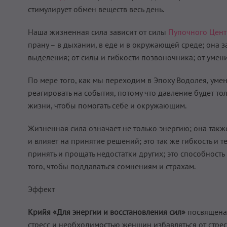
стимулирует обмен веществ весь день.
Наша жизненная сила зависит от силы
Пупочного Цент
прану – в дыхании, в еде и в окружающей среде; она 
выделения; от силы и гибкости позвоночника; от умени
По мере того, как мы переходим в Эпоху Водолея, уме
реагировать на события, потому что давление будет т
жизни, чтобы помогать себе и окружающим.
Жизненная сила означает не только энергию; она такж
и влияет на принятие решений; это так же гибкость и 
принять и прощать недостатки других; это способность
того, чтобы поддаваться сомнениям и страхам.
Эффект
Крийя «Для энергии и восстановления сил»
посвящена 
стресс и необходимостью женщин избавляться от стресс