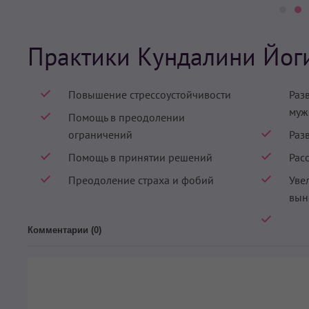
Практики Кундалини Йог
Повышение стрессоустойчивости
Раз
муж
Помощь в преодолении
ограничений
Раз
Помощь в принятии решений
Рас
Преодоление страха и фобий
Уве
вын
Комментарии (
0
)