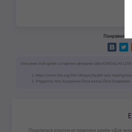
Понравилась 
Описание этой крийи составлено авторами сайта KUNDALINI.LOVE
https://www.3ho.org/3ho-lifestyle/health-and-healing/kriy
«Мудрость тела. Кундалини Йога школы Йоги Бхаджана», 
Е
Поделиться опытом от практики крийи «Для энер