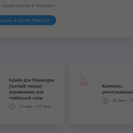
 нашей группе в Telegram:
удить в группе Telegram
Крийя для Манипуры
(третьей чакры):
Комплекс,
упражнения для
уничтожающий
глубинной силы
26 мин
–
2
21 мин
–
42 мин