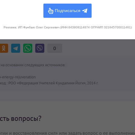
Войти
Подписаться
Реклама: ИП Фунбаю Олег Сергеевич (ИНН 643908114874 ОГРНИП 321645700011461)
крийя?
Поделитесь с друзьями!
0
 на основании следующих источников:
a-energy-rejuvenation
изд.: РОО «Федерация Учителей Кундалини Йоги», 2014 г.
сть вопросы?
гии и восстановления сил» или задать вопрос о ее выполнени