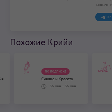
можете в
Обс
Похожие Крийи
ПО ПОДПИСКЕ
йя
Сияние и Красота
36 мин
–
36 мин