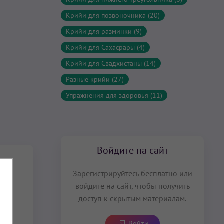
Крийи для позвоночника (20)
Крийи для разминки (9)
Крийи для Сахасрары (4)
Крийи для Свадхистаны (14)
Разные крийи (27)
Упражнения для здоровья (11)
Войдите на сайт
Зарегистрируйтесь бесплатно или
войдите на сайт, чтобы получить
доступ к скрытым материалам.
Войти