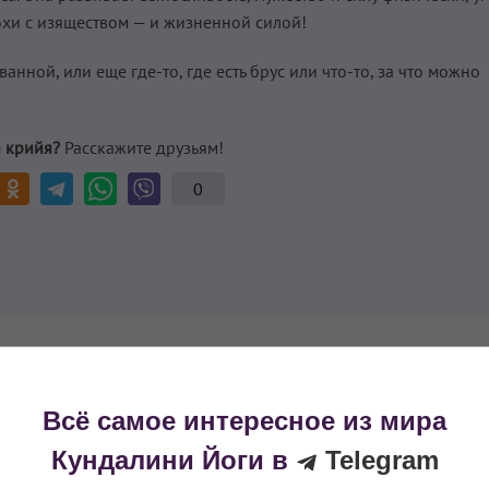
охи с изяществом — и жизненной силой!
анной, или еще где-то, где есть брус или что-то, за что можно
 крийя?
Расскажите друзьям!
0
рируйтесь или войдите в систему
Всё самое интересное из мира
выполнения крийи, нажмите на кнопку 👇
Кундалини Йоги в
Telegram