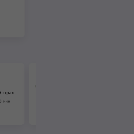
Весенняя крийя.
Внутренний запас
 страх
жизненных сил и
выносливость
8 мин
16 мин
–
18 мин