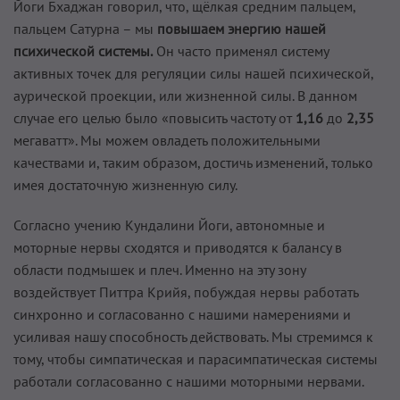
Йоги Бхаджан говорил, что, щёлкая средним пальцем,
пальцем Сатурна – мы
повышаем энергию нашей
психической системы.
Он часто применял систему
активных точек для регуляции силы нашей психической,
аурической проекции, или жизненной силы. В данном
случае его целью было «повысить частоту от
1,16
до
2,35
мегаватт». Мы можем овладеть положительными
качествами и, таким образом, достичь изменений, только
имея достаточную жизненную силу.
Согласно учению Кундалини Йоги, автономные и
моторные нервы сходятся и приводятся к балансу в
области подмышек и плеч. Именно на эту зону
воздействует Питтра Крийя, побуждая нервы работать
синхронно и согласованно с нашими намерениями и
усиливая нашу способность действовать. Мы стремимся к
тому, чтобы симпатическая и парасимпатическая системы
работали согласованно с нашими моторными нервами.