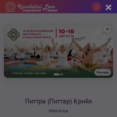
×
×
Реклама
Питтра (Питтар) Крийя
Pittra Kriya