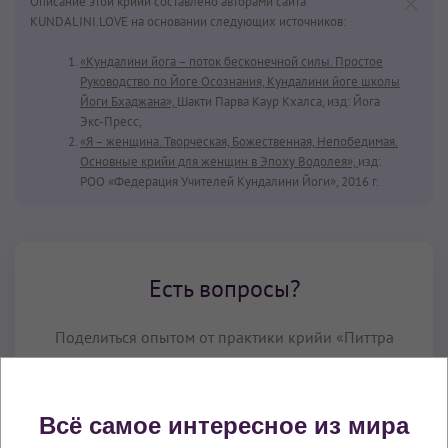
Описание этой крийи составлено авторами сайта
KUNDALINI.LOVE на основании следующих источников:
«Кундалини йога – поток бесконечной силы. Простое
Руководство по Йоге Осознания, Кундалини йоге школы
Йоги Бхаджана»,
Шакти Парва Каур Кхалса, изд: Йога
Экс-Пресс,
«Я – женщина. Творческая, Божественная, Непобедимая.
Основные крийи для женщин в Эпоху Водолея»,
изд:
РОО «Федерация Учителей Кундалини Йоги», 2016 г.
Есть вопросы?
Поделиться опытом от практики крийи «Питтра
(Питтар) Крийя» или задать вопрос о ее
выполнении вы можете в нашей группе в
Telegram:
Всё самое интересное из мира