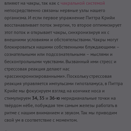
влияют на чакры, так как с
чакральной системой
непосредственно связаны нервные узлы нашего
организма. И если первое упражнение Питтра Крийи
восстанавливает поток энергии, то второе оптимизирует
этот поток и открывает чакры, синхронизируя их с
внешними условиями и обстоятельствами. Чакры могут
блокироваться нашими собственными блуждающими –
сознательными или подсознательными – мыслями и
бесконтрольными чувствами. Вызванный ими стресс и
стрессовая реакция делают нас
«рассинхронизированными». Поскольку стрессовая
реакция управляется импульсами гипоталамуса, в Питтра
Крийе мы фокусируем взгляд на кончике носа и
стимулируем
34, 35
и
З6-ю
меридианальные точки на
твёрдом нёбе, побуждая тем самым железы работать в
ритме с нашим вниманием и звуком. Так мы приводим
свой ум в соответствие с моментом.