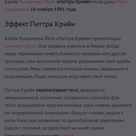
Крийя
Кундалини Йоги
«Питтра Крийя»
была дана
Йоги
Бхаджаном
18 ноября 1991 года.
Эффект Питтра Крийи
Крийя Кундалини Йоги «Питтра Крийя» превосходно
снимает стресс.
Она издавна известна в Индии. Когда
люди переживали смерть близкого человека или другую
трагедию, они выполняли первое упражнение этой крийи,
стоя в реке. Реки считаются потоком жизни, священным и
исцеляющим. Люди плескали воду через своё плечо.
Питтра Крийя
перезагружает мозг,
выводит из
замороженного состояния, созданного стрессом. Для
этого используется простая техника: рука плавно движется
по определённой траектории сбоку от головы, рядом с
ухом. Рука, при движении по дугообразной траектории
рядом с головой, воздействует на нимб своим
электромагнитным полем,
аурой.