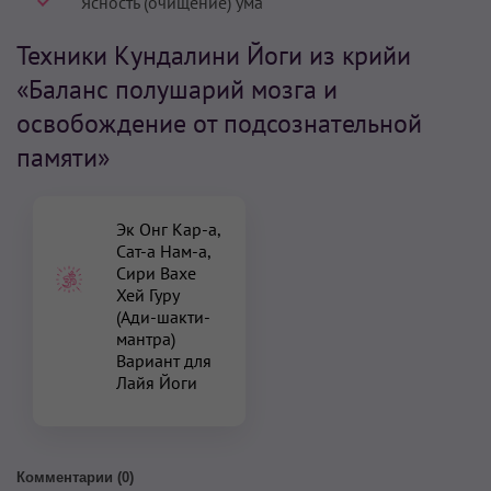
Ясность (очищение) ума
Техники Кундалини Йоги из крийи
«Баланс полушарий мозга и
освобождение от подсознательной
памяти»
Эк Онг Кар-а,
Сат-а Нам-а,
Сири Вахе
Хей Гуру
(Ади-шакти-
мантра)
Вариант для
Лайя Йоги
Комментарии (
0
)