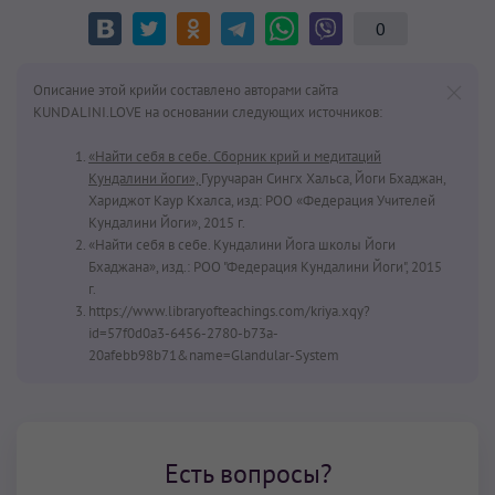
0
Описание этой крийи составлено авторами сайта
KUNDALINI.LOVE на основании следующих источников:
«Найти себя в себе. Сборник крий и медитаций
Кундалини йоги»,
Гуручаран Сингх Хальса, Йоги Бхаджан,
Хариджот Каур Кхалса, изд: РОО «Федерация Учителей
Кундалини Йоги», 2015 г.
«Найти себя в себе. Кундалини Йога школы Йоги
Бхаджана», изд.: РОО "Федерация Кундалини Йоги", 2015
г.
https://www.libraryofteachings.com/kriya.xqy?
id=57f0d0a3-6456-2780-b73a-
20afebb98b71&name=Glandular-System
Есть вопросы?