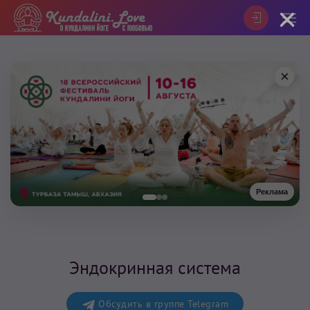
×
×
Реклама
Эндокринная система
Обсудить в группе Telegram