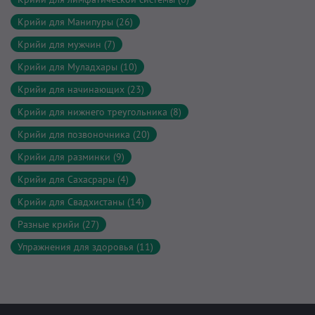
Крийи для Манипуры (26)
Крийи для мужчин (7)
Крийи для Муладхары (10)
Крийи для начинающих (23)
Крийи для нижнего треугольника (8)
Крийи для позвоночника (20)
Крийи для разминки (9)
Крийи для Сахасрары (4)
Крийи для Свадхистаны (14)
Разные крийи (27)
Упражнения для здоровья (11)