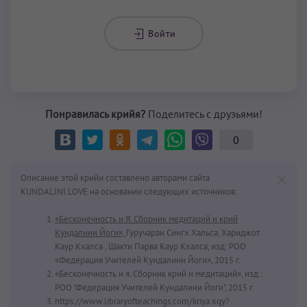
Войти
Понравилась крийя?
Поделитесь с друзьями!
0
Описание этой крийи составлено авторами сайта
KUNDALINI.LOVE на основании следующих источников:
«Бесконечность и Я. Сборник медитаций и крий
Кундалини Йоги»,
Гуручаран Сингх Хальса, Хариджот
Каур Кхалса , Шакти Парва Каур Кхалса, изд: РОО
«Федерация Учителей Кундалини Йоги», 2015 г.
«Бесконечность и я. Сборник крий и медитаций», изд.:
РОО "Федерация Учителей Кундалини Йоги", 2015 г.
https://www.libraryofteachings.com/kriya.xqy?