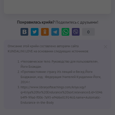
Понравилась крийя?
Поделитесь с друзьями!
0
Описание этой крийи составлено авторами сайта
KUNDALINI.LOVE на основании следующих источников:
«Человеческое тело. Руководство для пользователя»,
Йоги Бхаждан.
«Противостояние страху. Из лекций и бесед Йоги
Бхаджана», изд.: Федерация Учителей Кундалини Йоги,
2014 г.
https://www.libraryofteachings.com/kriya.xqy?
q=Kriya%20for%20Endurance%20sort:relevance&id=5046
b4f9-99ad-f006-7a93-ef4d6e819146&name=Automatic-
Endurance-in-the-Body