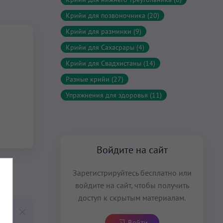
Крийи для позвоночника (20)
Крийи для разминки (9)
Крийи для Сахасрары (4)
Крийи для Свадхистаны (14)
Разные крийи (27)
Упражнения для здоровья (11)
Войдите на сайт
Зарегистрируйтесь бесплатно или
войдите на сайт, чтобы получить
доступ к скрытым материалам.
Войти