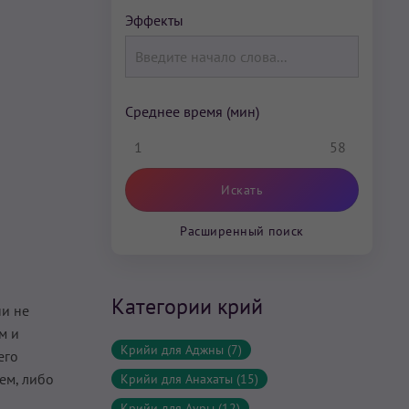
Эффекты
Среднее время (мин)
1
58
Расширенный поиск
Категории крий
ни не
м и
Крийи для Аджны (7)
его
ем, либо
Крийи для Анахаты (15)
Крийи для Ауры (12)