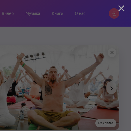
×
Видео
Музыка
Книги
О нас
×
›
Реклама