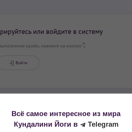
рируйтесь или войдите в систему
выполнения крийи, нажмите на кнопку 👇
Войти
крийя?
Поделитесь с друзьями!
0
Всё самое интересное из мира
Кундалини Йоги в
Telegram
 на основании следующих источников: