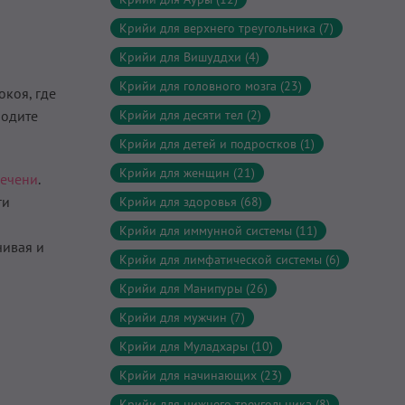
Крийи для верхнего треугольника (7)
Крийи для Вишуддхи (4)
Крийи для головного мозга (23)
окоя, где
бодите
Крийи для десяти тел (2)
Крийи для детей и подростков (1)
Крийи для женщин (21)
печени
.
ги
Крийи для здоровья (68)
Крийи для иммунной системы (11)
чивая и
Крийи для лимфатической системы (6)
Крийи для Манипуры (26)
Крийи для мужчин (7)
Крийи для Муладхары (10)
Крийи для начинающих (23)
Крийи для нижнего треугольника (8)