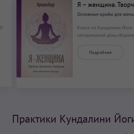
Я – женщина. Твор
Основные крийи для женщ
70
Книга по Кундалини Йоге
сегодняшний день сборни
Подробнее
Практики Кундалини Йог