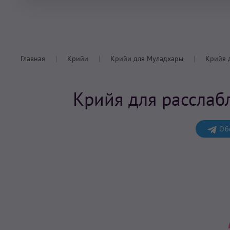
Главная
Крийи
Крийи для Муладхары
Крийя 
Крийя для расслаб
Обс