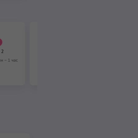
ПО ПОДПИСКЕ
Упражнения для
 2
сердечного центра
ин
–
1 час
28 мин
–
28 мин