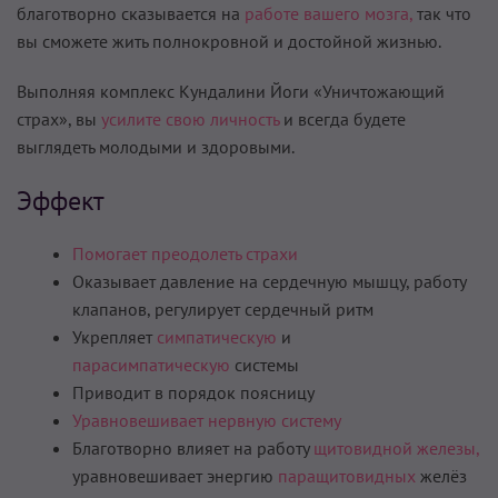
благотворно сказывается на
работе вашего мозга,
так что
вы сможете жить полнокровной и достой­ной жизнью.
Выполняя комплекс Кундалини Йоги «Уничтожающий
страх», вы
усилите свою личность
и всегда будете
выглядеть молодыми и здоровыми.
Эффект
Помогает преодолеть страхи
Оказывает давление на сердечную мышцу, работу
клапанов, регули­рует сердечный ритм
Укрепляет
симпатическую
и
парасимпатическую
системы
Приводит в порядок поясницу
Уравновешивает нервную си­стему
Благотворно влияет на работу
щитовидной железы,
уравновеши­вает энергию
паращитовидных
желёз