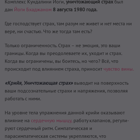
Комплекс Кундалини Йоги,
уничтожающий страх
был
дан
Йоги Бхаджаном
8 августа 1980 года.
Где господствует страх, там разум не живет и нет места ни
вере, ни счастью. Что же тогда там есть?
Только ограниченность. Страх – не эмоция, это ваши
границы. Когда вы преодолеваете их, уходит и страх.
Когда вы ограничены, вы боитесь, но чего? Всё, что
происходит под влиянием страха, приносит
чувство вины.
«Крийя, Уничтожающая страх»
выводит на поверхность
ваши подсознательные страхи и напряже­ния, позволяя
работать с ними.
На уровне тела упражнения данной крийи оказывают
влияние на
сердечную мышцу,
работу клапанов, регули­
руют сердечный ритм. Симпатическая и
парасимпатическая системы укрепляются, что