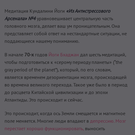
Медитация Кундалини Йоги
«Из Антистрессового
Арсенала» №4
уравновешивает центральную часть
головного мозга, делает ваш ум проницательным. Она
представляет собой ответ на нестандартные ситуации, не
поддающиеся нашему пониманию.
В начале
70-х
годов
Йоги Бхаджан
дал шесть медитаций,
чтобы подготовиться к «серому периоду планеты» (“the
gray period of the planet”), который, по его словам,
является временем дезориентации мозга, происходящей
во времена великого перехода. Такое уже было в период
до расцвета Китайской цивилизации и до эпохи
Атлантиды. Это происходит и сейчас.
Это происходит, когда ось Земли смещается и магнитное
поле меняется. Многие люди впадают в
депрессию.
Мозг
перестает хорошо функционировать,
выносить