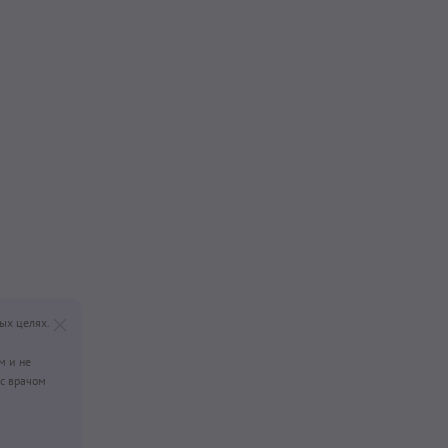
ых целях.
м и не
с врачом