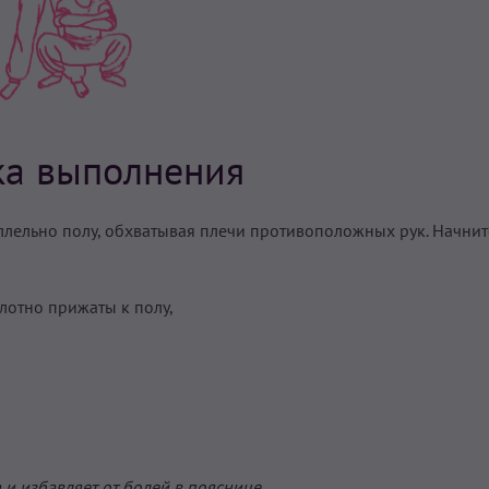
ка выполнения
аллельно полу, обхватывая плечи противоположных рук. Начнит
плотно прижаты к полу,
и избавляет от болей в пояснице.