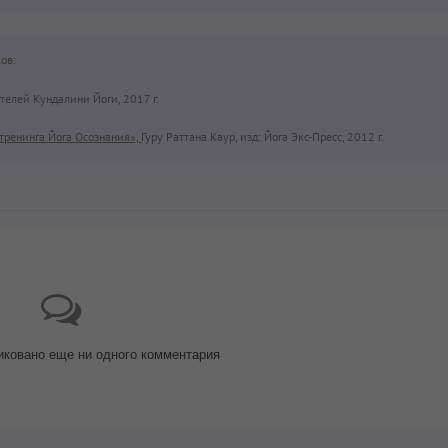
ов:
телей Кундалини Йоги, 2017 г.
тренинга Йога Осознания»,
Гуру Раттана Каур, изд: Йога Экс-Пресс, 2012 г.
иковано еще ни одного комментария