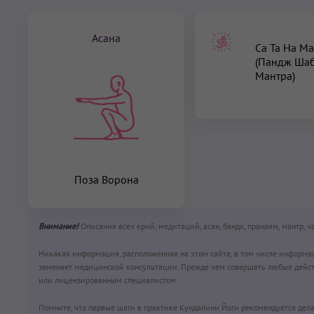
Асана
Са Та На М
(Пандж Ша
Мантра)
Поза Ворона
Внимание!
Описания всех крий, медитаций, асан, бандх, пранаям, мантр, 
Никакая информация, расположенная на этом сайте, в том числе информа
заменяет медицинской консультации. Прежде чем совершать любые дейст
или лицензированным специалистом.
Помните, что первые шаги в практике Кундалини Йоги рекомендуется дела