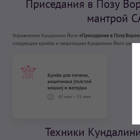
Приседания в Позу Во
мантрой С
Упражнение Кундалини Йоги
«Приседания в Позу Ворона
следующих крийях и медитациях Кундалини Йоги школы
Крийя для печени,
кишечника (толстой
кишки) и желудка
42 мин
–
51 мин
Техники Кундалини