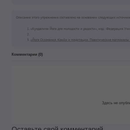
Описание этого упражнения составлено на основании следующих источник
«Кундалини Йога для молодости и радости», изд.: Федерация Учи
«Йога Осознания. Крийи и медитации. Практические материалы 
Комментарии (
0
)
Здесь не опубл
Оставьте свой комментарий