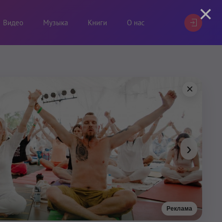
×
Видео
Музыка
Книги
О нас
×
›
Реклама