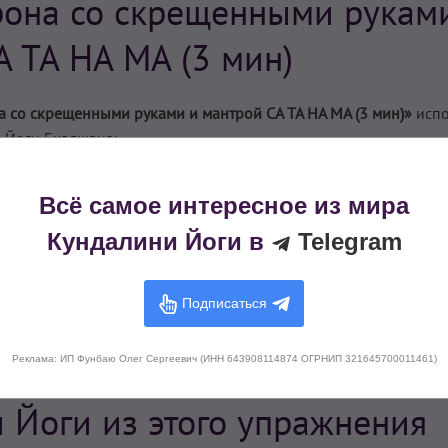
рона со скрещенными рукам
А ТА НА МА (3 мин)
 со скрещенными руками и мантрой СА ТА НА МА (3 мин)»
испо
 Йоги Бхаджана:
Всё самое интересное из мира
Кундалини Йоги в
Telegram
Подписаться
Реклама: ИП Фунбаю Олег Сергеевич (ИНН 643908114874 ОГРНИП 321645700011461)
 Йоги из этого упражнения