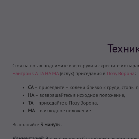
Техни
Стоя на ногах поднимите вверх руки и скрестите их пар
мантрой СА ТА НА МА
(вслух) приседания в
Позу Ворона
:
СА
– приседайте – колени близко к груди, стопы 
НА
– возвращайтесь в исходное положение,
ТА
– приседайте в Позу Ворона,
МА
– в исходное положение.
Выполняйте
3 минуты.
Комментарий:
Это упражнение балансирует энергию тела 