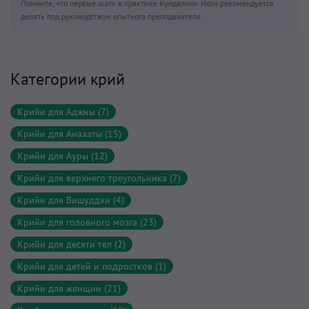
Помните, что первые шаги в практике Кундалини Йоги рекомендуется
делать под руководством опытного преподавателя.
Категории крий
Крийи для Аджны (7)
Крийи для Анахаты (15)
Крийи для Ауры (12)
Крийи для верхнего треугольника (7)
Крийи для Вишуддхи (4)
Крийи для головного мозга (23)
Крийи для десяти тел (2)
Крийи для детей и подростков (1)
Крийи для женщин (21)