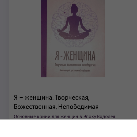
Я – женщина. Творческая,
Божественная, Непобедимая
Основные крийи для женщин в Эпоху Водолея
Книга по Кундалини Йоге
«Я женщина. Творческая,