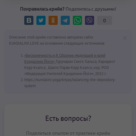
Понравилась крийя?
Поделитесь с друзьями!
0
Описание этой крийи составлено авторами сайта
KUNDALINI.LOVE на основании следующих источников:
«Бесконечность и Я. Сборник медитаций и крий
Кундалини Йоги»,
Гуручаран Сингх Хальса, Хариджот
Каур Кхалса , Шакти Парва Каур Кхалса, изд: РОО
«Федерация Учителей Кундалини Йоги», 2015 г.
https://kundalini.yoga/kriyas/balancing-the-depository-
system
Есть вопросы?
Поделиться опытом от практики крийи