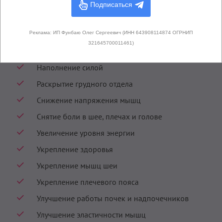
Подписаться
Практики Кундалини Йоги с похожими
эффектами
Реклама: ИП Фунбаю Олег Сергеевич (ИНН 643908114874 ОГРНИП
321645700011461)
Исцеление физического тела
Наполнение силой
Раскрытие грудного отдела
Снижение напряжения мышц
Снятие боли в шее, плечах и голове
Увеличение уровня энергии
Укрепление здоровья
Укрепление мышц шеи
Укрепление плечевого пояса
Улучшение работы почек и надпочечников
Улучшение эластичности мышц