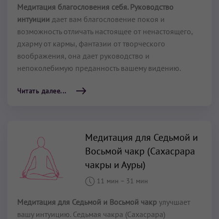
Медитация благословения себя. Руководство
интуиции
дает вам благословение покоя и
возможность отличать настоящее от ненастоящего,
дхарму от кармы, фантазии от творческого
воображения, она дает руководство и
непоколебимую преданность вашему видению.
Читать далее...
Медитация для Седьмой и
Восьмой чакр (Сахасрара
чакры и Ауры)
11 мин
–
31 мин
Медитация для Седьмой и Восьмой чакр
улучшает
вашу интуицию. Седьмая чакра (Сахасрара)