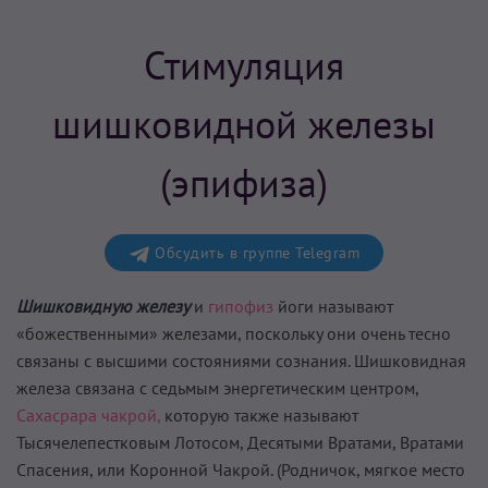
Стимуляция
шишковидной железы
(эпифиза)
Обсудить в группе Telegram
Шишковидную железу
и
гипофиз
йоги называют
«божественными» железами, поскольку они очень тесно
связаны с высшими состояниями сознания. Шишковидная
железа связана с седьмым энергетическим цент­ром,
Сахасрара чакрой,
которую также называют
Тысячелепестко­вым Лотосом, Десятыми Вратами, Вратами
Спасения, или Ко­ронной Чакрой. (Родничок, мягкое место