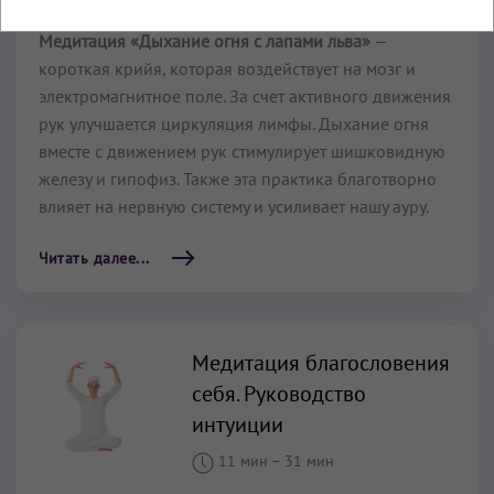
Медитация «Дыхание огня с лапами льва»
—
короткая крийя, которая воздействует на мозг и
электромагнитное поле. За счет активного движения
рук улучшается циркуляция лимфы. Дыхание огня
вместе с движением рук стимулирует шишковидную
железу и гипофиз. Также эта практика благотворно
влияет на нервную систему и усиливает нашу ауру.
Читать далее...
Медитация благословения
себя. Руководство
интуиции
11 мин
–
31 мин