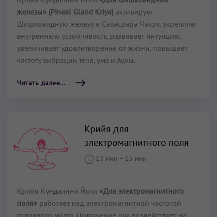
железы» (Pineal Gland Kriya)
активирует
Шишковидную железу и Сахасрара Чакру, укрепляет
внутреннюю устойчивость, развивает интуицию,
увеличивает удовлетворение от жизни, повышает
частоту вибрации тела, ума и Ауры.
Читать далее...
Крийя для
электромагнитного поля
13 мин
–
15 мин
Крийя Кундалини Йоги
«Для электромагнитного
поля»
работает над электромагнитной частотой
головного мозга. Положение рук воздействует на