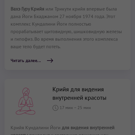
Вахэ Гуру Крийя
или Трикути крийя впервые была
дана Йоги Бхаджаном 27 ноября 1974 года. Этот
комплекс Кундалини Йоги полностью
прорабатывает щитовидную, шишковидную железы
и гипофиз. Во время выполнения этого комплекса
ваше тело будет потеть.
Читать далее...
Крийя для видения
внутренней красоты
17 мин
–
25 мин
Крийя Кундалини Йоги
для видения внутренней
красоты
приводит к состоянию единения или